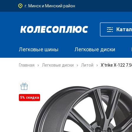
г. Минск и Минский район
Катал
Легковые шины
Легковые диски
Главная
Легковые диски
Литой
X'trike X-122 7
5% cкидка