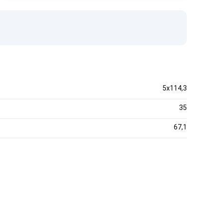
5x114,3
35
67,1