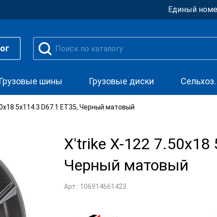
Единый номе
ог
Грузовые шины
Грузовые диски
Сельхоз
.50x18 5x114.3 D67.1 ET35, Черный матовый
X'trike X-122 7.50x18
Черный матовый
Арт.: 106914661423