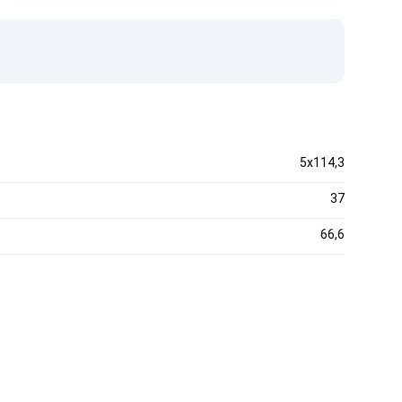
5x114,3
37
66,6