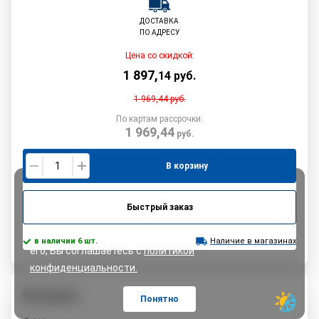
ДОСТАВКА
ПО АДРЕСУ
Цена со скидкой:
1 897
,
14
руб.
1 969,44
руб.
По картам рассрочки:
1 969,44
руб.
В корзину
Быстрый заказ
Для удобства работы с нашим сайтом мы
используем файлы
cookie
. Продолжая использовать
в наличии 6 шт.
Наличие в магазинах
его, Вы соглашаетесь с
политикой
конфиденциальности.
Белшина
Понятно