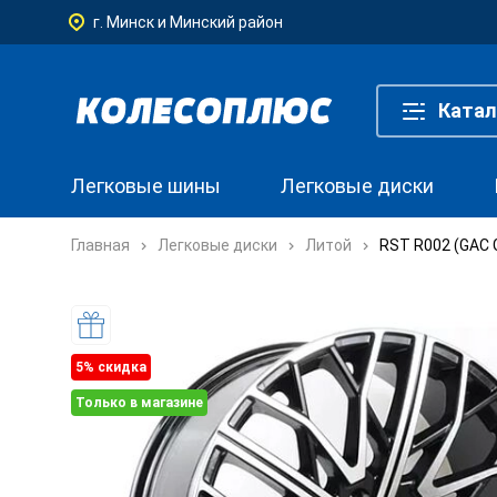
г. Минск и Минский район
Катал
Легковые шины
Легковые диски
Главная
Легковые диски
Литой
RST R002 (GAC G
5% cкидка
Только в магазине