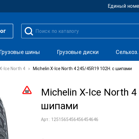
Единый номе
ог
Грузовые шины
Грузовые диски
Сельхоз
X-Ice North 4
Michelin X-Ice North 4 245/45R19 102H. с шипами
Michelin X-Ice North 
шипами
Арт.: 1251565456456454646