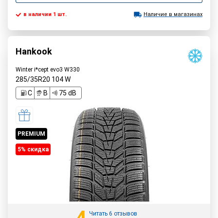
в наличии 1 шт.
Наличие в магазинах
Hankook
Winter i*cept evo3 W330
285/35R20
104
W
C
B
75 dB
PREMIUM
5% cкидка
Читать 6 отзывов