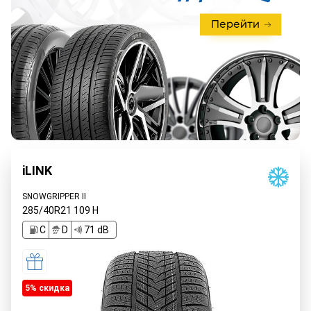
iLINK
SNOWGRIPPER II
285/40R21
109
H
C
D
71 dB
5% cкидка