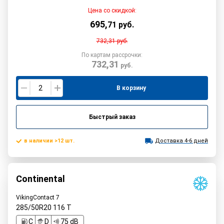
Цена со скидкой:
695
,
71
руб.
732,31
руб.
По картам рассрочки:
732,31
руб.
В корзину
Быстрый заказ
в наличии >12 шт.
Доставка 4-6 дней
Continental
VikingContact 7
285/50R20
116
T
C
D
75 dB