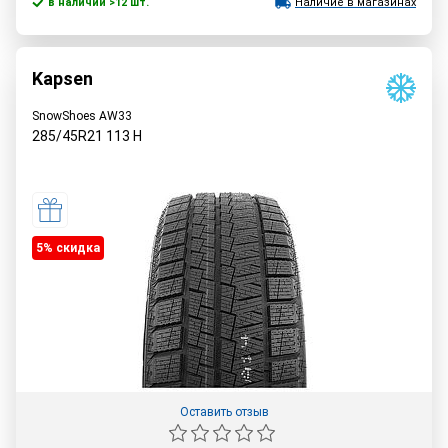
в наличии >12 шт.
Наличие в магазинах
Kapsen
SnowShoes AW33
285/45R21
113
H
5% cкидка
Оставить отзыв