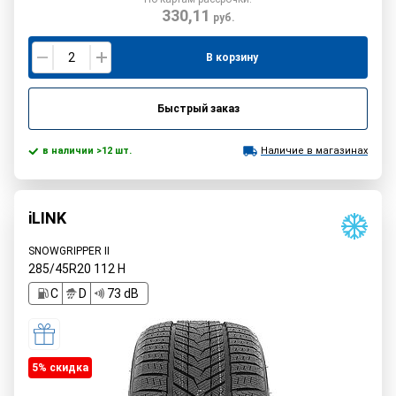
330,11
руб.
В корзину
Быстрый заказ
в наличии >12 шт.
Наличие в магазинах
iLINK
SNOWGRIPPER II
285/45R20
112
H
C
D
73 dB
5% cкидка