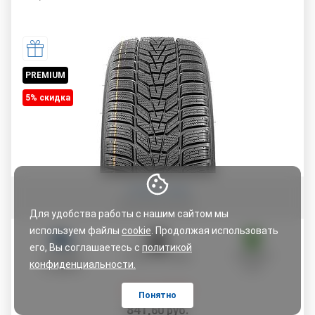
PREMIUM
5% cкидка
Оставить отзыв
Для удобства работы с нашим сайтом мы
используем файлы
cookie
. Продолжая использовать
его, Вы соглашаетесь с
политикой
ДОСТАВКА
ОПЛАТА ЧАСТЯМИ
ГАРАНТИЯ
конфиденциальности.
ПО АДРЕСУ
5 ЛЕТ
Цена со скидкой:
Понятно
841
,
60
руб.