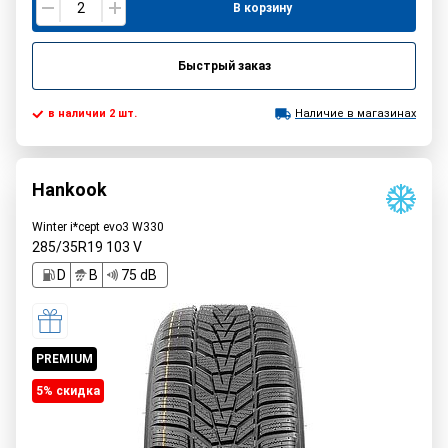
В корзину
Быстрый заказ
в наличии 2 шт.
Наличие в магазинах
Hankook
Winter i*cept evo3 W330
285/35R19
103
V
D
B
75 dB
PREMIUM
5% cкидка