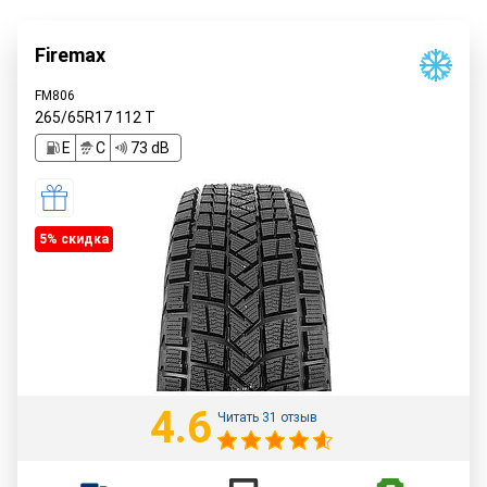
Firemax
FM806
265/65R17
112
T
E
C
73 dB
5% cкидка
4.6
Читать 31 отзыв