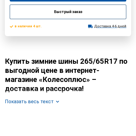
Быстрый заказ
в наличии 4 шт.
Доставка 4-6 дней
Купить зимние шины 265/65R17 по
выгодной цене в интернет-
магазине «Колесоплюс» –
доставка и рассрочка!
Показать весь текст
Зимние шины 265/65R17
— это идеальный выбор для
владельцев внедорожников, пикапов и кроссоверов,
которые ценят безопасность и уверенность на зимних
дорогах. Этот размер шины обеспечивает отличную
проходимость, стабильность и комфорт в условиях зимних