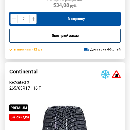
534,08
руб.
В корзину
Быстрый заказ
в наличии >12 шт.
Доставка 4-6 дней
Continental
IceContact 3
265/65R17
116
T
PREMIUM
5% cкидка