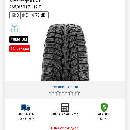
Winter i*cept X RW10
265/65R17
112
T
D
D
73 dB
PREMIUM
5% cкидка
Оставить отзыв
ДОСТАВКА
ОПЛАТА ЧАСТЯМИ
ГАРАНТИЯ
ПО АДРЕСУ
5 ЛЕТ
Цена со скидкой: