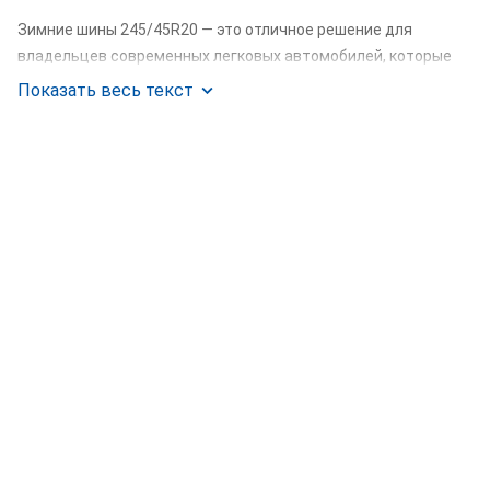
Зимние шины 245/45R20 — это отличное решение для
владельцев современных легковых автомобилей, которые
хотят обеспечить себе надежность и безопасность на
Показать весь текст
зимних дорогах. В сети шинных центров "Колесоплюс" вы
найдете широкий выбор зимней резины 245/45R20, которая
обеспечит отличное сцепление на заснеженных и
обледенелых покрытиях. Мы предлагаем шины от ведущих
мировых производителей с выгодными условиями для
покупки, включая рассрочку и удобные способы оплаты.
Что означают цифры и буквы в размере
шины 245/45R20?
245
— ширина шины в миллиметрах (245 мм). Эта ширина
обеспечивает большую площадь контакта с дорогой,
улучшая сцепление и стабильность на зимних покрытиях.
45
— это отношение высоты боковины шины к её ширине в