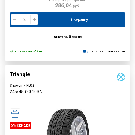
286,04
руб.
В корзину
Быстрый заказ
в наличии >12 шт.
Наличие в магазинах
Triangle
SnowLink PL02
245/45R20
103
V
5% cкидка