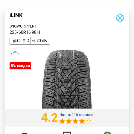
iLINK
SNOWGRIPPER I
225/60R16
98
H
C
D
70 dB
5% cкидка
4.2
Читать 110 отзывов