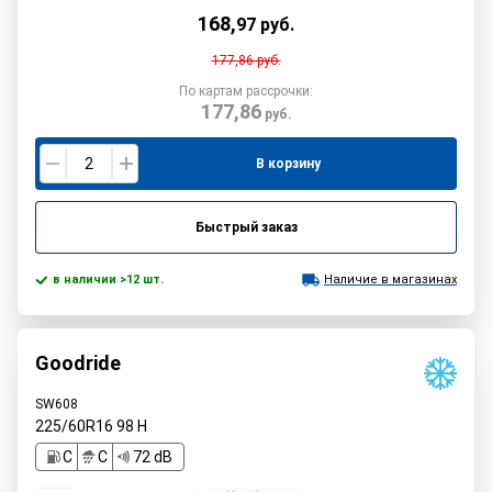
168
,
97
руб.
177,86
руб.
По картам рассрочки:
177,86
руб.
В корзину
Быстрый заказ
в наличии >12 шт.
Наличие в магазинах
Goodride
SW608
225/60R16
98
H
C
C
72 dB