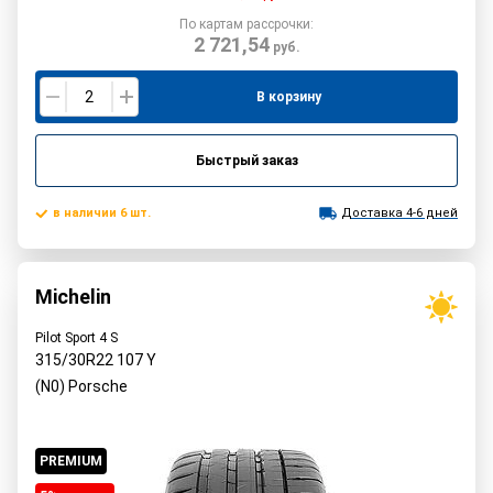
По картам рассрочки:
2 721,54
руб.
В корзину
Быстрый заказ
в наличии 6 шт.
Доставка 4-6 дней
Michelin
Pilot Sport 4 S
315/30R22
107
Y
(N0) Porsche
PREMIUM