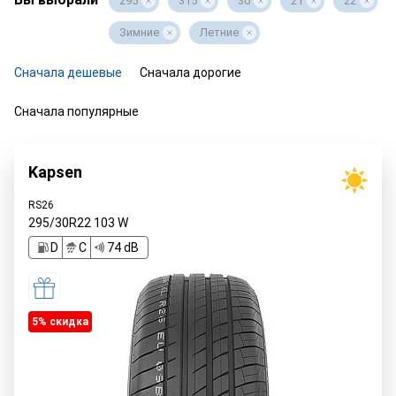
295
315
30
21
22
Зимние
Летние
Сначала дешевые
Сначала дорогие
Сначала популярные
Kapsen
RS26
295/30R22
103
W
D
C
74 dB
5% cкидка