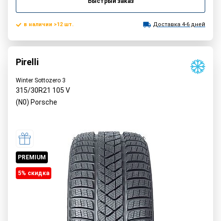
Быстрый заказ
в наличии >12 шт.
Доставка 4-6 дней
Pirelli
Winter Sottozero 3
315/30R21
105
V
(N0) Porsche
PREMIUM
5% cкидка