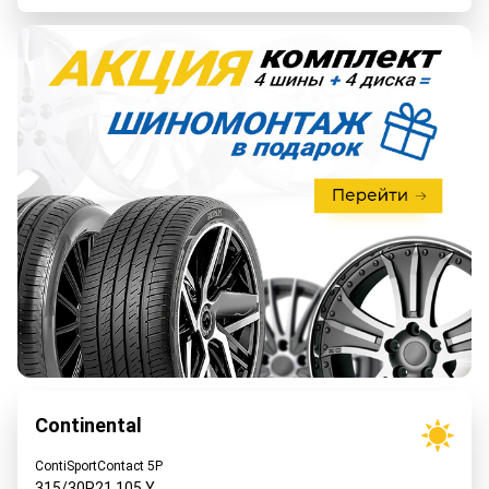
Continental
ContiSportContact 5P
315/30R21
105
Y