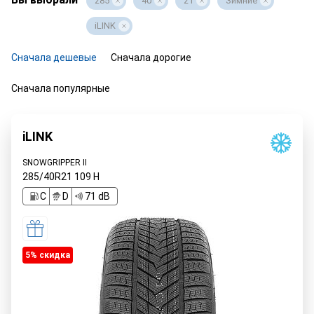
285
40
21
Зимние
iLINK
Сначала дешевые
Сначала дорогие
Сначала популярные
iLINK
SNOWGRIPPER II
285/40R21
109
H
C
D
71 dB
5% cкидка