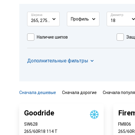
Ширина
Диаметр
Профиль
265, 275, 285
18
Наличие шипов
Защ
Дополнительные фильтры
Сначала дешевые
Сначала дорогие
Сначала попул
Goodride
Fire
SW628
FM806
265/60R18
114
T
265/60