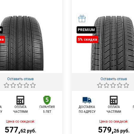
M
PREMIUM
ка
5% cкидка
Оставить отзыв
Оставить отзыв
А
ОПЛАТА
ГАРАНТИЯ
ДОСТАВКА
ОПЛАТА
СУ
ЧАСТЯМИ
5 ЛЕТ
ПО АДРЕСУ
ЧАСТЯМИ
Цена со скидкой:
Цена со скидкой:
577
,
579
,
62
руб.
26
руб.