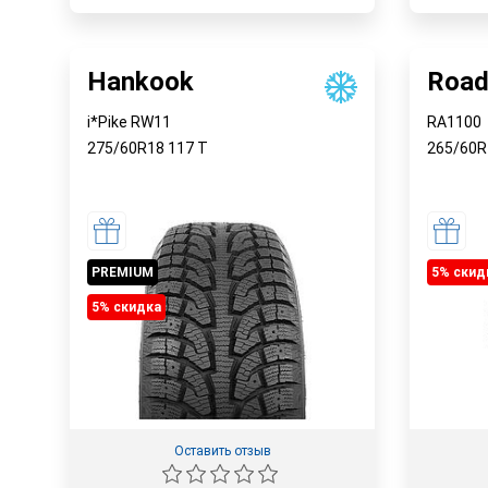
Наличие в магазинах
Достав
Быстрый заказ
Hankook
Road
i*Pike RW11
RA1100
275/60R18
117
T
265/60
PREMIUM
5% cкид
5% cкидка
Оставить отзыв