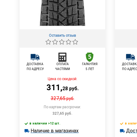
Оставить отзыв
ДОСТАВКА
ОПЛАТА
ГАРАНТИЯ
ДОСТАВК
ПО АДРЕСУ
ЧАСТЯМИ
5 ЛЕТ
ПО АДРЕ
Цена со скидкой:
311
,
28
руб.
327,65
руб.
По картам рассрочки:
327,65
руб.
в наличии >12 шт.
в нали
В корзину
Наличие в магазинах
Дост
в наличии >12 шт.
в наличии