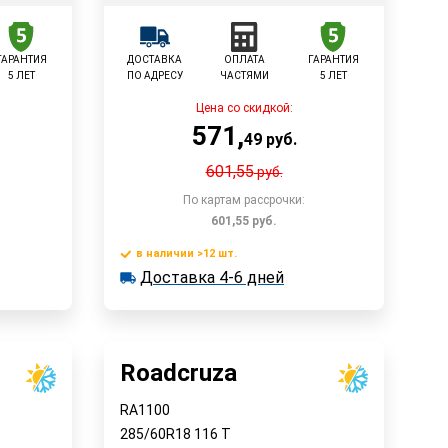
ГАРАНТИЯ
ДОСТАВКА
ОПЛАТА
ГАРАНТИЯ
5 ЛЕТ
ПО АДРЕСУ
ЧАСТЯМИ
5 ЛЕТ
Цена со скидкой:
571
,
49
руб.
601,55
руб.
По картам рассрочки:
601,55
руб.
в наличии >12 шт.
у
В корзину
Доставка 4-6 дней
в наличии >12 шт.
Доставка 4-6 дней
Быстрый заказ
Roadcruza
RA1100
285/60R18
116
T