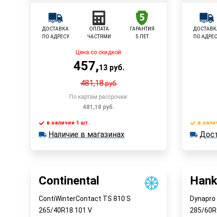
ДОСТАВКА
ОПЛАТА
ГАРАНТИЯ
ДОСТАВК
ПО АДРЕСУ
ЧАСТЯМИ
5 ЛЕТ
ПО АДРЕ
Цена со скидкой:
457
,
13
руб.
481,18
руб.
По картам рассрочки:
481,18
руб.
в наличии 1 шт.
в нали
В корзину
Наличие в магазинах
Дост
в наличии 1 шт.
в наличии
Наличие в магазинах
Достав
Быстрый заказ
Continental
Hank
ContiWinterContact TS 810 S
Dynapro
265/40R18
101
V
285/60