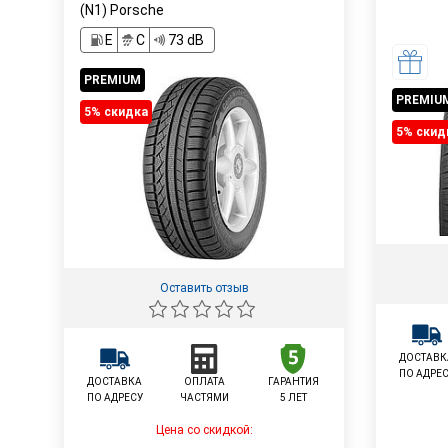
(N1) Porsche
E
C
73 dB
PREMIUM
PREMIU
5% cкидка
5% cкид
Оставить отзыв
ДОСТАВК
ПО АДРЕ
ДОСТАВКА
ОПЛАТА
ГАРАНТИЯ
ПО АДРЕСУ
ЧАСТЯМИ
5 ЛЕТ
Цена со скидкой: