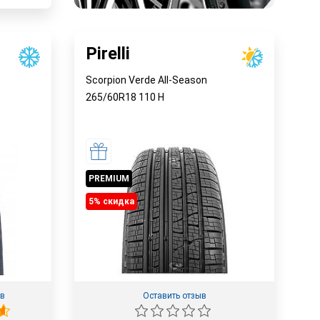
Pirelli
Scorpion Verde All-Season
265/60R18
110
H
PREMIUM
5% cкидка
ов
Оставить отзыв