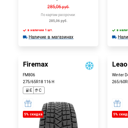
285,06
руб.
По картам рассрочки:
285,06
руб.
в наличии 1 шт.
в нали
В корзину
Наличие в магазинах
Нали
в наличии 1 шт.
в наличии
Наличие в магазинах
Наличи
Быстрый заказ
Firemax
Leao
FM806
Winter D
275/65R18
116
H
265/60
E
C
5% cкидка
5% cкид