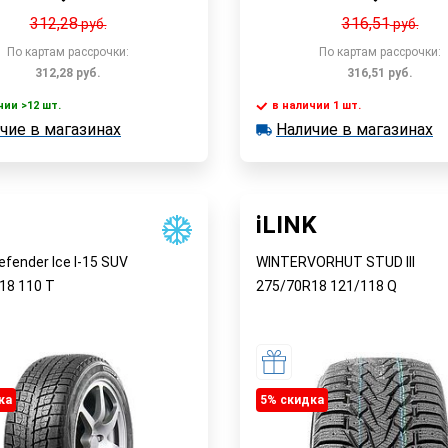
312,28
316,51
руб.
руб.
По картам рассрочки:
По картам рассрочки:
312,28
руб.
316,51
руб.
чии >12 шт.
в наличии 1 шт.
В корзину
В корзин
чие в магазинах
Наличие в магазинах
 >12 шт.
в наличии 1 шт.
е в магазинах
Наличие в магазинах
Быстрый заказ
Быстрый заказ
iLINK
efender Ice I-15 SUV
WINTERVORHUT STUD III
R18
110
T
275/70R18
121/118
Q
ка
5% cкидка