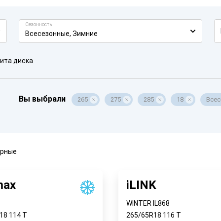
Сезонность
Всесезонные, Зимние
ита диска
Вы выбрали
265
275
285
18
Всес
ярные
max
iLINK
WINTER IL868
R18
114
T
265/65R18
116
T