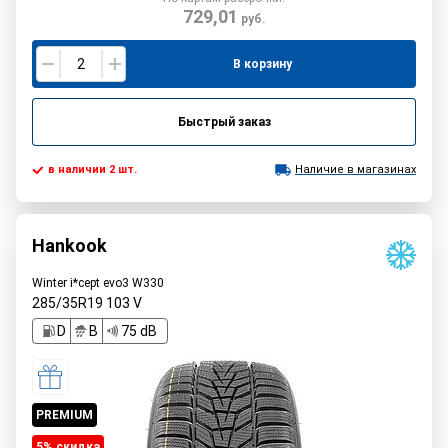
729,01
руб.
В корзину
Быстрый заказ
в наличии 2 шт.
Наличие в магазинах
Hankook
Winter i*cept evo3 W330
285/35R19
103
V
D
B
75 dB
PREMIUM
5% cкидка