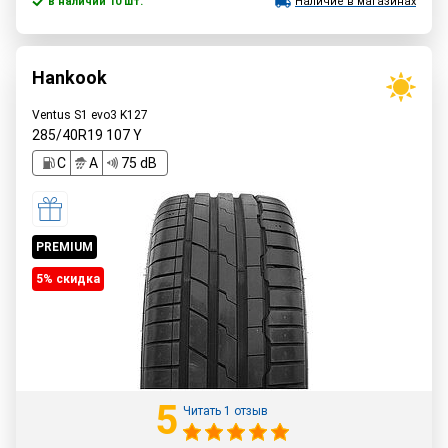
в наличии 10 шт.
Наличие в магазинах
Hankook
Ventus S1 evo3 K127
285/40R19
107
Y
C
A
75 dB
PREMIUM
5% cкидка
5
Читать 1 отзыв