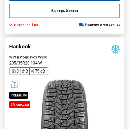
Быстрый заказ
в наличии 1 шт.
Наличие в магазинах
Hankook
Winter i*cept evo3 W330
285/35R20
104
W
C
B
75 dB
PREMIUM
5% cкидка