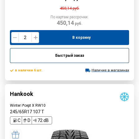
450,14
руб.
По картам рассрочки:
450,14
руб.
В корзину
Быстрый заказ
в наличии 6 шт.
Наличие в магазинах
Hankook
Winter i*cept X RW10
245/65R17
107
T
C
D
72 dB