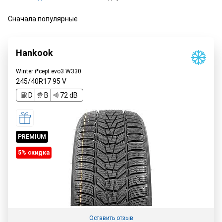
Сначала популярные
Hankook
Winter i*cept evo3 W330
245/40R17
95
V
D
B
72 dB
PREMIUM
5% cкидка
Оставить отзыв