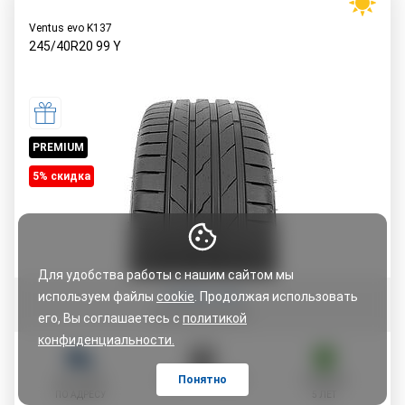
Ventus evo K137
245/40R20
99
Y
PREMIUM
5% cкидка
Для удобства работы с нашим сайтом мы
Оставить отзыв
используем файлы
cookie
. Продолжая использовать
его, Вы соглашаетесь с
политикой
конфиденциальности.
Понятно
ДОСТАВКА
ОПЛАТА ЧАСТЯМИ
ГАРАНТИЯ
ПО АДРЕСУ
5 ЛЕТ