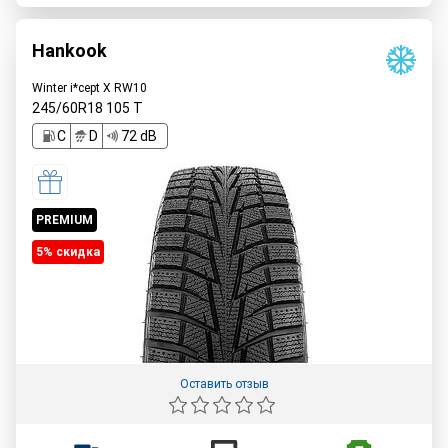
Hankook
Winter i*cept X RW10
245/60R18
105
T
C
D
72 dB
PREMIUM
5% cкидка
Оставить отзыв