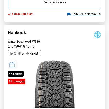
Быстрый заказ
в наличии 2 шт.
Наличие в магазинах
Hankook
Winter i*cept evo3 W330
245/50R18
104
V
C
B
72 dB
PREMIUM
5% cкидка