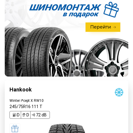
Hankook
Winter i*cept X RW10
245/75R16
111
T
D
D
72 dB