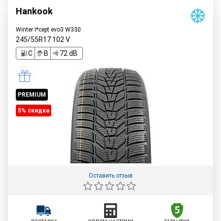
Hankook
Winter i*cept evo3 W330
245/55R17
102
V
C
B
72 dB
PREMIUM
5% cкидка
Оставить отзыв