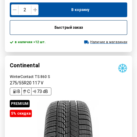
В корзину
Быстрый заказ
в наличии >12 шт.
Наличие в магазинах
Continental
WinterContact TS 860 S
275/55R20
117
V
B
C
73 dB
PREMIUM
5% cкидка