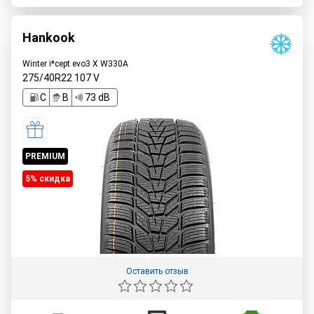
Hankook
Winter i*cept evo3 X W330A
275/40R22
107
V
C
B
73 dB
PREMIUM
5% cкидка
Оставить отзыв