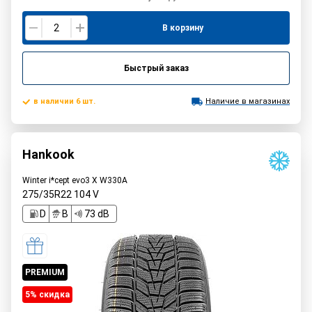
В корзину
Быстрый заказ
в наличии 6 шт.
Наличие в магазинах
Hankook
Winter i*cept evo3 X W330A
275/35R22
104
V
D
B
73 dB
PREMIUM
5% cкидка