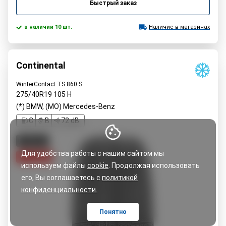
Быстрый заказ
в наличии 10 шт.
Наличие в магазинах
Continental
WinterContact TS 860 S
275/40R19
105
H
(*) BMW, (MO) Mercedes-Benz
C
B
72 dB
PREMIUM
Для удобства работы с нашим сайтом мы
5% cкидка
используем файлы
cookie
. Продолжая использовать
его, Вы соглашаетесь с
политикой
конфиденциальности.
Понятно