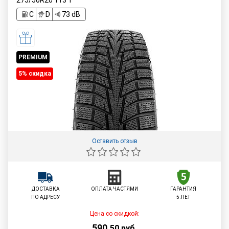
275/50R20
113
T
C
D
73 dB
PREMIUM
5% cкидка
Оставить отзыв
ДОСТАВКА
ОПЛАТА ЧАСТЯМИ
ГАРАНТИЯ
ПО АДРЕСУ
5 ЛЕТ
Цена со скидкой:
590
,
50
руб.