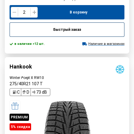
В корзину
Быстрый заказ
в наличии >12 шт.
Наличие в магазинах
Hankook
Winter i*cept X RW10
275/40R21
107
T
C
D
73 dB
PREMIUM
5% cкидка