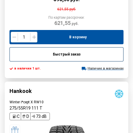
621,55
руб.
По картам рассрочки:
621,55
руб.
В корзину
Быстрый заказ
в наличии 1 шт.
Наличие в магазинах
Hankook
Winter i*cept X RW10
275/55R19
111
T
C
D
73 dB