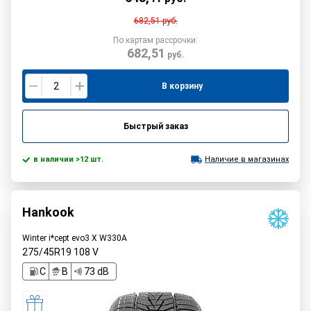
682,51
руб.
По картам рассрочки:
682,51
руб.
В корзину
Быстрый заказ
в наличии >12 шт.
Наличие в магазинах
Hankook
Winter i*cept evo3 X W330A
275/45R19
108
V
C
B
73 dB