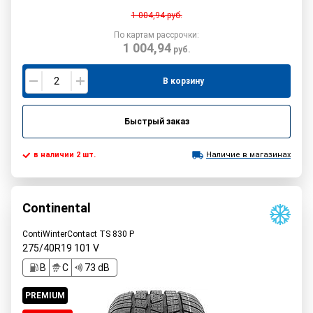
1 004,94
руб.
По картам рассрочки:
1 004,94
руб.
В корзину
Быстрый заказ
в наличии 2 шт.
Наличие в магазинах
Continental
ContiWinterContact TS 830 P
275/40R19
101
V
B
C
73 dB
PREMIUM