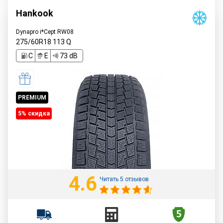
Hankook
Dynapro i*Cept RW08
275/60R18
113
Q
C
E
73 dB
PREMIUM
5% cкидка
4.6
Читать 5 отзывов