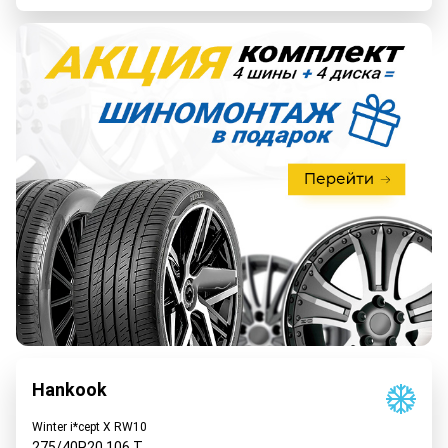
Hankook
Winter i*cept X RW10
275/40R20
106
T