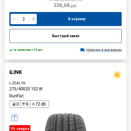
336,68
руб.
В корзину
Быстрый заказ
в наличии >12 шт.
Наличие в магазинах
iLINK
L-ZEAL 56
275/40R20
102
W
RunFlat
D
B
72 dB
5% cкидка