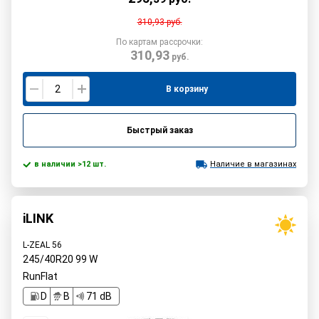
310,93
руб.
По картам рассрочки:
310,93
руб.
В корзину
Быстрый заказ
в наличии >12 шт.
Наличие в магазинах
iLINK
L-ZEAL 56
245/40R20
99
W
RunFlat
D
B
71 dB