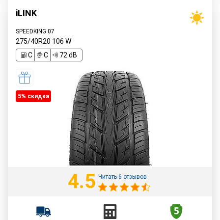
iLINK
SPEEDKING 07
275/40R20
106
W
C
C
72 dB
5% cкидка
4.5
Читать 6 отзывов