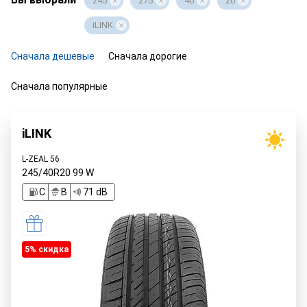
245
275
40
20
iLINK
Сначала дешевые
Сначала дорогие
Сначала популярные
iLINK
L-ZEAL 56
245/40R20
99
W
C
B
71 dB
5% cкидка