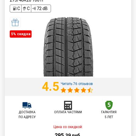
275/40R20
106
H
C
C
72 dB
5% cкидка
4.5
Читать 76 отзывов
ДОСТАВКА
ОПЛАТА ЧАСТЯМИ
ГАРАНТИЯ
ПО АДРЕСУ
5 ЛЕТ
Цена со скидкой:
295
,
39
руб.