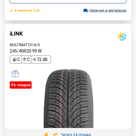
в наличии 6 шт.
Наличие в магазинах
iLINK
MULTIMATCH A/S
245/40R20
99
W
C
C
72 dB
5% cкидка
Читать 34 отзыва