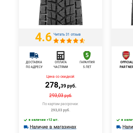
4.6
Читать 31 отзыв
ДОСТАВКА
ОПЛАТА
ГАРАНТИЯ
OFFICIA
ПО АДРЕСУ
ЧАСТЯМИ
5 ЛЕТ
PARTNE
Цена со скидкой:
278
,
39
руб.
293,03
руб.
По картам рассрочки:
293,03
руб.
в наличии >12 шт.
в нали
В корзину
Наличие в магазинах
Нали
в наличии >12 шт.
в наличии