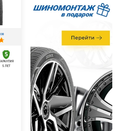
вов
ГАРАНТИЯ
5 ЛЕТ
у