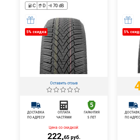
C
D
70 dB
5% cкидка
5% cкид
Оставить отзыв
ДОСТАВКА
ОПЛАТА
ГАРАНТИЯ
ДОСТАВК
ПО АДРЕСУ
ЧАСТЯМИ
5 ЛЕТ
ПО АДРЕ
Цена со скидкой:
222
,
65
руб.