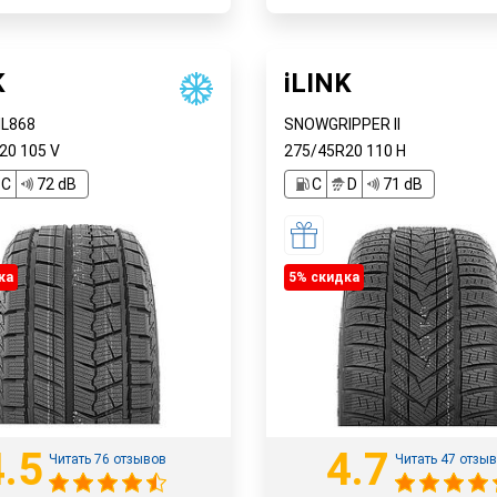
е в магазинах
Наличие в магазинах
Быстрый заказ
Быстрый заказ
K
iLINK
IL868
SNOWGRIPPER II
R20
105
V
275/45R20
110
H
C
72 dB
C
D
71 dB
ка
5% cкидка
4.5
4.7
Читать 76 отзывов
Читать 47 отзы