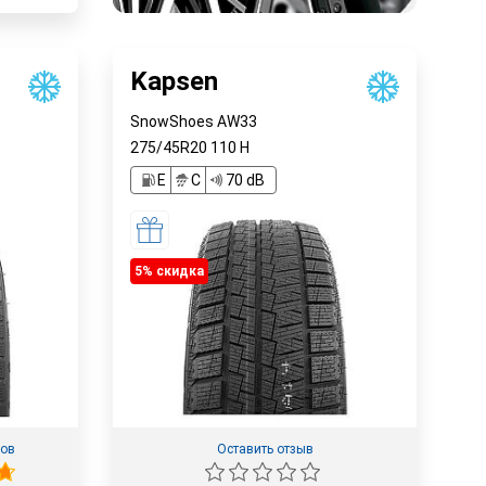
Kapsen
SnowShoes AW33
275/45R20
110
H
E
C
70 dB
5% cкидка
вов
Оставить отзыв