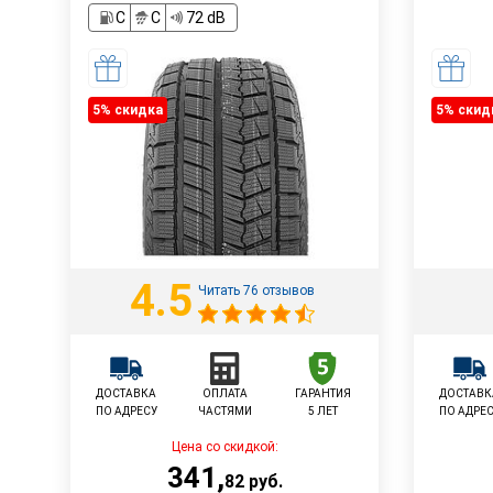
C
C
72 dB
5% cкидка
5% cкид
4.5
Читать 76 отзывов
ДОСТАВКА
ОПЛАТА
ГАРАНТИЯ
ДОСТАВК
ПО АДРЕСУ
ЧАСТЯМИ
5 ЛЕТ
ПО АДРЕ
Цена со скидкой:
341
,
82
руб.