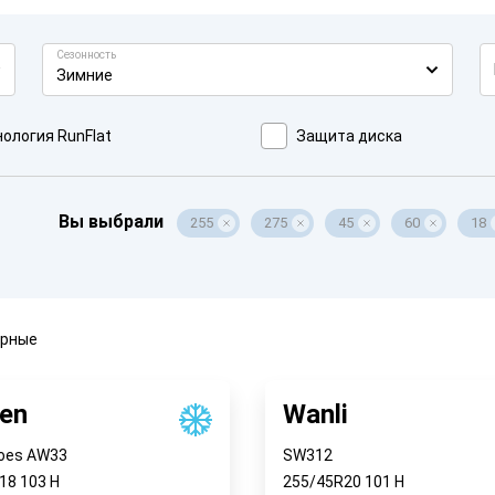
Сезонность
Зимние
ология RunFlat
Защита диска
Вы выбрали
255
275
45
60
18
ярные
en
Wanli
oes AW33
SW312
R18
103
H
255/45R20
101
H