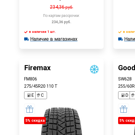
234,36
руб.
По картам рассрочки:
234,36
руб.
в наличии 1 шт.
в нали
В корзину
Наличие в магазинах
Нали
в наличии 1 шт.
в наличии
Наличие в магазинах
Наличи
Быстрый заказ
Firemax
Good
FM806
SW628
275/45R20
110
T
255/60
E
C
D
5% cкидка
5% cкид