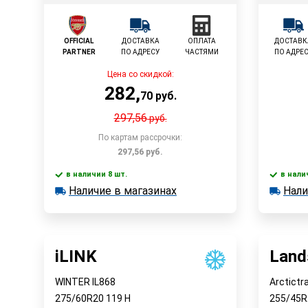
OFFICIAL
ДОСТАВКА
ОПЛАТА
ДОСТАВК
PARTNER
ПО АДРЕСУ
ЧАСТЯМИ
ПО АДРЕ
Цена со скидкой:
282
,
70
руб.
297,56
руб.
По картам рассрочки:
297,56
руб.
в наличии 8 шт.
в нали
В корзину
Наличие в магазинах
Нали
в наличии 8 шт.
в наличии
Наличие в магазинах
Наличи
Быстрый заказ
iLINK
Land
WINTER IL868
Arctictr
275/60R20
119
H
255/45