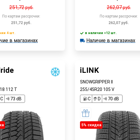
251,72
262,07
руб.
руб.
По картам рассрочки:
По картам рассрочки:
251,72
руб.
262,07
руб.
чии 4 шт.
в наличии >12 шт.
В корзину
В корзин
чие в магазинах
Наличие в магазинах
 4 шт.
в наличии >12 шт.
е в магазинах
Наличие в магазинах
Быстрый заказ
Быстрый заказ
ride
iLINK
SNOWGRIPPER II
R18
112
T
255/45R20
105
V
C
73 dB
C
D
70 dB
ка
5% cкидка