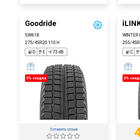
Наличие в магазинах
Наличи
Быстрый заказ
Goodride
iLIN
SW618
WINTER 
275/45R20
110
H
255/45
D
E
73 dB
C
5% cкидка
5% cкид
Оставить отзыв