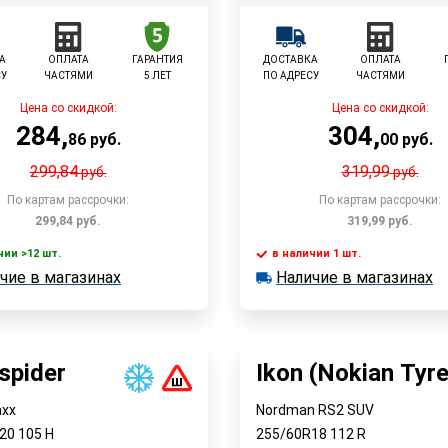
А
ОПЛАТА
ГАРАНТИЯ
ДОСТАВКА
ОПЛАТА
СУ
ЧАСТЯМИ
5 ЛЕТ
ПО АДРЕСУ
ЧАСТЯМИ
Цена со скидкой:
Цена со скидкой:
284
,
304
,
86
руб.
00
руб.
299,84
319,99
руб.
руб.
По картам рассрочки:
По картам рассрочки:
299,84
руб.
319,99
руб.
чии >12 шт.
в наличии 1 шт.
В корзину
В корзин
чие в магазинах
Наличие в магазинах
 >12 шт.
в наличии 1 шт.
е в магазинах
Наличие в магазинах
Быстрый заказ
Быстрый заказ
spider
Ikon (Nokian Tyr
axx
Nordman RS2 SUV
R20
105
H
255/60R18
112
R