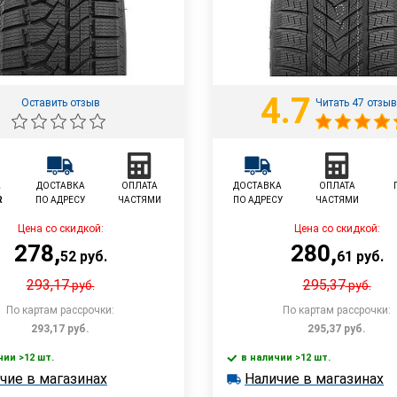
4.7
Оставить отзыв
Читать 47 отзы
L
ДОСТАВКА
ОПЛАТА
ДОСТАВКА
ОПЛАТА
R
ПО АДРЕСУ
ЧАСТЯМИ
ПО АДРЕСУ
ЧАСТЯМИ
Цена со скидкой:
Цена со скидкой:
278
,
280
,
52
руб.
61
руб.
293,17
295,37
руб.
руб.
По картам рассрочки:
По картам рассрочки:
293,17
руб.
295,37
руб.
чии >12 шт.
в наличии >12 шт.
В корзину
В корзин
чие в магазинах
Наличие в магазинах
 >12 шт.
в наличии >12 шт.