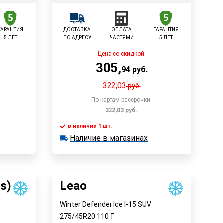
ГАРАНТИЯ
ДОСТАВКА
ОПЛАТА
ГАРАНТИЯ
5 ЛЕТ
ПО АДРЕСУ
ЧАСТЯМИ
5 ЛЕТ
Цена со скидкой:
305
,
94
руб.
322,03
руб.
По картам рассрочки:
322,03
руб.
в наличии 1 шт.
у
В корзину
Наличие в магазинах
в наличии 1 шт.
Наличие в магазинах
Быстрый заказ
es)
Leao
Winter Defender Ice I-15 SUV
275/45R20
110
T