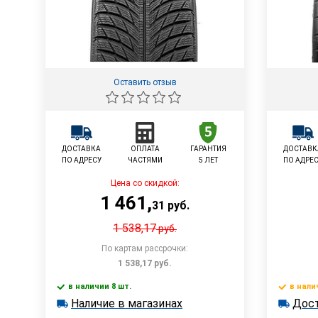
Оставить отзыв
ДОСТАВКА
ОПЛАТА
ГАРАНТИЯ
ДОСТАВК
ПО АДРЕСУ
ЧАСТЯМИ
5 ЛЕТ
ПО АДРЕ
Цена со скидкой:
1 461
,
31
руб.
1 538,17
руб.
По картам рассрочки:
1 538,17
руб.
в наличии 8 шт.
в нали
В корзину
Наличие в магазинах
Дост
в наличии 8 шт.
в наличии