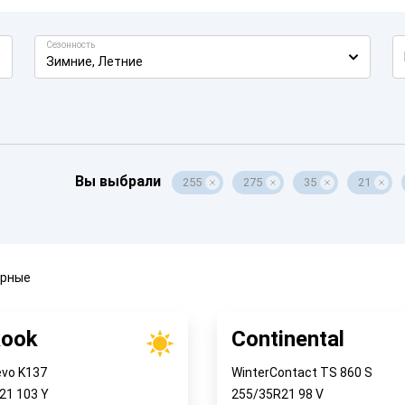
Сезонность
Зимние, Летние
Вы выбрали
255
275
35
21
ярные
ook
Continental
evo K137
WinterContact TS 860 S
R21
103
Y
255/35R21
98
V