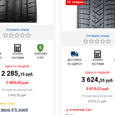
5% cкидка
Оставить отзыв
Оставить отзыв
А
ОПЛАТА
ГАРАНТИЯ
СУ
ЧАСТЯМИ
5 ЛЕТ
ДОСТАВКА
ОПЛАТА
ПО АДРЕСУ
ЧАСТЯМИ
Цена со скидкой:
2 285
,
Цена со скидкой:
15
руб.
3 624
,
55
руб.
2 405,35
руб.
3 815,21
руб.
По картам рассрочки:
2 405,35
руб.
По картам рассрочки:
3 815,21
руб.
чии >12 шт.
В корзину
авка 4-6 дней
 >12 шт.
в наличии 2 шт.