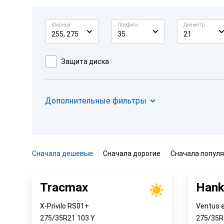
Ширина
Профиль
Диаметр
255, 275
35
21
Защита диска
Дополнительные фильтры
Сначала дешевые
Сначала дорогие
Сначала попул
Tracmax
Hank
X-Privilo RS01+
Ventus 
275/35R21
103
Y
275/35