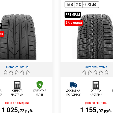
B
C
73 dB
PREMIUM
5% cкидка
M
ка
Оставить отзыв
Оставить отзыв
А
ОПЛАТА
ГАРАНТИЯ
ДОСТАВКА
ОПЛАТА
СУ
ЧАСТЯМИ
5 ЛЕТ
ПО АДРЕСУ
ЧАСТЯМИ
Цена со скидкой:
Цена со скидкой:
1 025
,
1 155
,
72
руб.
07
руб.