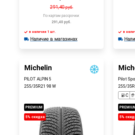
291,40
руб.
По картам рассрочки:
291,40
руб.
в наличии 1 шт.
в нали
В корзину
Наличие в магазинах
Нали
в наличии 1 шт.
в наличии
Наличие в магазинах
Наличи
Быстрый заказ
Michelin
Mich
PILOT ALPIN 5
Pilot Spo
255/35R21
98
W
255/35
C
PREMIUM
PREMIU
5% cкидка
5% cкид