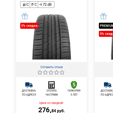
C
C
72 dB
5% cкидка
PREMIU
5% cкид
Оставить отзыв
ДОСТАВКА
ОПЛАТА
ГАРАНТИЯ
ДОСТАВК
ПО АДРЕСУ
ЧАСТЯМИ
5 ЛЕТ
ПО АДРЕ
Цена со скидкой:
276
,
84
руб.