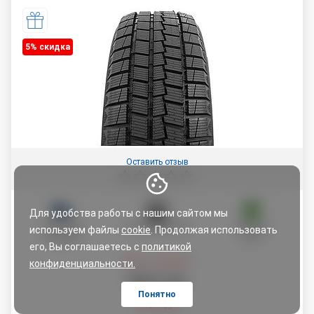
5% cкидка
Оставить отзыв
Для удобства работы с нашим сайтом мы
ДОСТАВКА
ОПЛАТА ЧАСТЯМИ
ГАРАНТИЯ
используем файлы
cookie
. Продолжая использовать
ПО АДРЕСУ
5 ЛЕТ
его, Вы соглашаетесь с
политикой
Цена со скидкой:
конфиденциальности.
184
,
27
руб.
Понятно
193,97
руб.