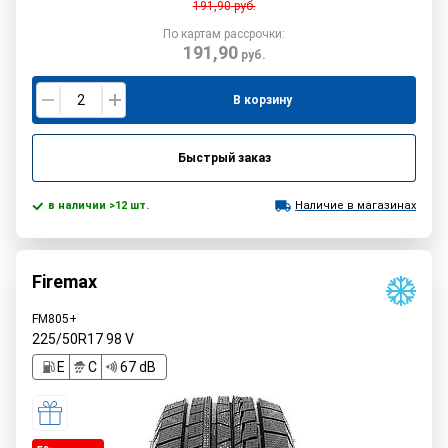
191,90
руб.
По картам рассрочки:
191,90
руб.
В корзину
Быстрый заказ
в наличии >12 шт.
Наличие в магазинах
Firemax
FM805+
225/50R17
98
V
E
C
67 dB