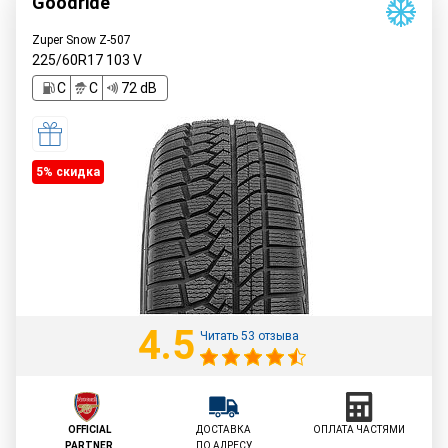
Goodride
Zuper Snow Z-507
225/60R17
103
V
C
C
72 dB
5% cкидка
4.5
Читать 53 отзыва
OFFICIAL
ДОСТАВКА
ОПЛАТА ЧАСТЯМИ
PARTNER
ПО АДРЕСУ