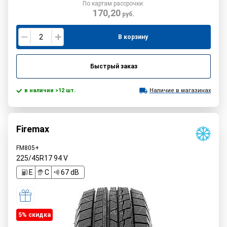
По картам рассрочки:
170,20
руб.
В корзину
Быстрый заказ
в наличии >12 шт.
Наличие в магазинах
Firemax
FM805+
225/45R17
94
V
E
C
67 dB
5% cкидка