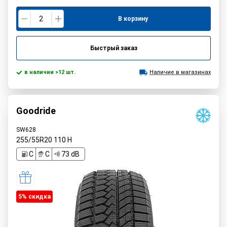
В корзину
Быстрый заказ
в наличии >12 шт.
Наличие в магазинах
Goodride
SW628
255/55R20
110
H
C
C
73 dB
5% cкидка