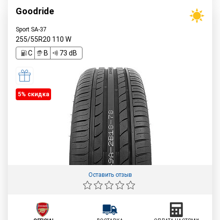
Goodride
Sport SA-37
255/55R20
110
W
C
B
73 dB
5% cкидка
Оставить отзыв