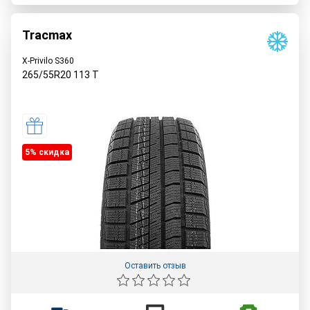
Tracmax
X-Privilo S360
265/55R20
113
T
5% cкидка
Оставить отзыв