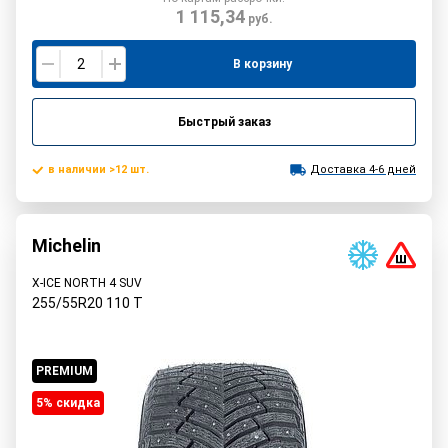
1 115,34
руб.
В корзину
Быстрый заказ
в наличии >12 шт.
Доставка 4-6 дней
Michelin
X-ICE NORTH 4 SUV
255/55R20
110
T
PREMIUM
5% cкидка