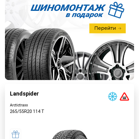
Landspider
Arctictraxx
265/55R20
114
T