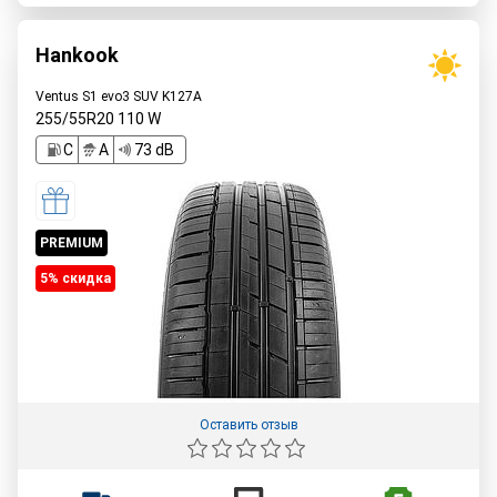
Hankook
Ventus S1 evo3 SUV K127A
255/55R20
110
W
C
A
73 dB
PREMIUM
5% cкидка
Оставить отзыв