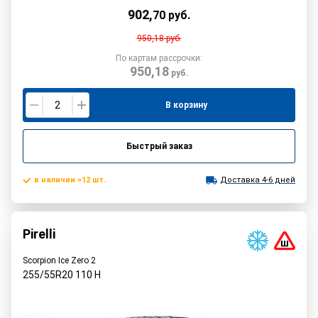
902
,
70
руб.
950,18
руб.
По картам рассрочки:
950,18
руб.
В корзину
Быстрый заказ
в наличии >12 шт.
Доставка 4-6 дней
Pirelli
Scorpion Ice Zero 2
255/55R20
110
H