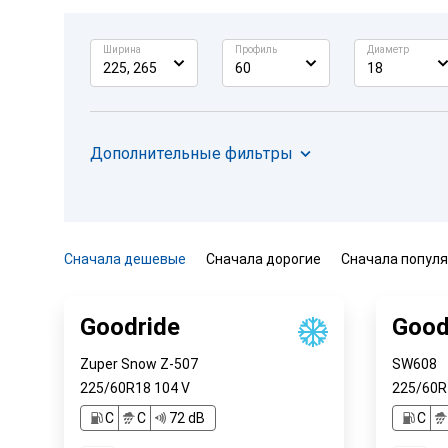
Ширина
Профиль
Диаметр
225, 265
60
18
Дополнительные фильтры
Сначала дешевые
Сначала дорогие
Сначала попул
Goodride
Good
Zuper Snow Z-507
SW608
225/60R18
104
V
225/60
C
C
72 dB
C