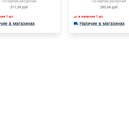
По картам рассрочки:
По картам рассрочки:
211,30
руб.
285,06
руб.
чии 1 шт.
в наличии 1 шт.
В корзину
В корзин
чие в магазинах
Наличие в магазинах
 1 шт.
в наличии 1 шт.
е в магазинах
Наличие в магазинах
Быстрый заказ
Быстрый заказ