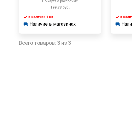
По картам рассрочки:
199,78
руб.
в наличии 1 шт.
в нали
В корзину
Наличие в магазинах
Нали
в наличии 1 шт.
в наличии
Наличие в магазинах
Наличи
Быстрый заказ
Всего товаров:
3 из 3