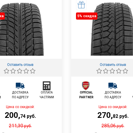
ка
5% cкидка
Оставить отзыв
Оставить отзыв
L
ДОСТАВКА
ОПЛАТА
OFFICIAL
ДОСТАВКА
R
ПО АДРЕСУ
ЧАСТЯМИ
PARTNER
ПО АДРЕСУ
Цена со скидкой:
Цена со скидкой:
200
,
270
,
74
руб.
82
руб.
211,30
285,06
руб.
руб.