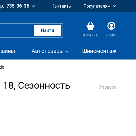
р:
735-36-36
Контакты
Покупателям
Найти
Корзина
Войти
. шины
Автотовары
Шиномонтаж
de
 18, Сезонность
3 товара