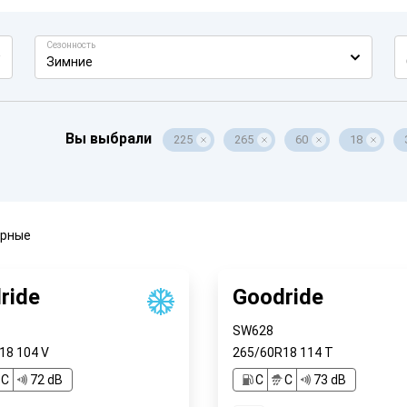
Сезонность
Зимние
Вы выбрали
225
265
60
18
ярные
ride
Goodride
SW628
R18
104
V
265/60R18
114
T
C
72 dB
C
C
73 dB