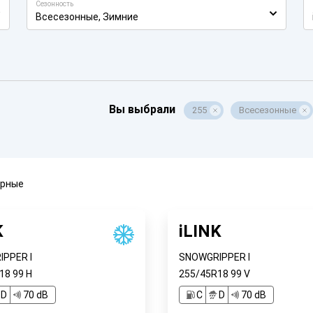
Сезонность
Всесезонные, Зимние
Вы выбрали
255
Всесезонные
ярные
K
iLINK
PPER I
SNOWGRIPPER I
R18
99
H
255/45R18
99
V
D
70 dB
C
D
70 dB