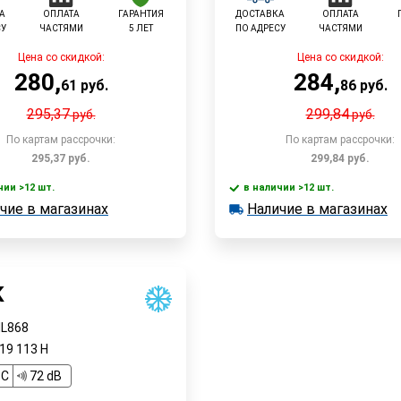
А
ОПЛАТА
ГАРАНТИЯ
ДОСТАВКА
ОПЛАТА
СУ
ЧАСТЯМИ
5 ЛЕТ
ПО АДРЕСУ
ЧАСТЯМИ
Цена со скидкой:
Цена со скидкой:
280
,
284
,
61
руб.
86
руб.
295,37
299,84
руб.
руб.
По картам рассрочки:
По картам рассрочки:
295,37
руб.
299,84
руб.
чии >12 шт.
в наличии >12 шт.
В корзину
В корзин
чие в магазинах
Наличие в магазинах
 >12 шт.
в наличии >12 шт.
е в магазинах
Наличие в магазинах
Быстрый заказ
Быстрый заказ
K
IL868
R19
113
H
C
72 dB