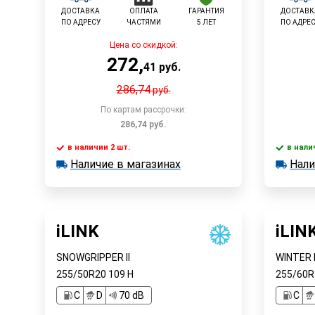
ДОСТАВКА
ОПЛАТА
ГАРАНТИЯ
ДОСТАВК
ПО АДРЕСУ
ЧАСТЯМИ
5 ЛЕТ
ПО АДРЕ
Цена со скидкой:
272
,
41
руб.
286,74
руб.
По картам рассрочки:
286,74
руб.
в наличии 2 шт.
в нали
В корзину
Наличие в магазинах
Нали
в наличии 2 шт.
в наличии
Наличие в магазинах
Наличи
Быстрый заказ
iLINK
iLIN
SNOWGRIPPER II
WINTER 
255/50R20
109
H
255/60
C
D
70 dB
C