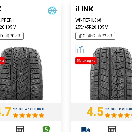
K
iLINK
PPER II
WINTER IL868
R20
105
V
255/45R20
105
V
D
70 dB
C
C
72 dB
ка
5% cкидка
4.7
4.5
Читать 47 отзывов
Читать 76 отзы