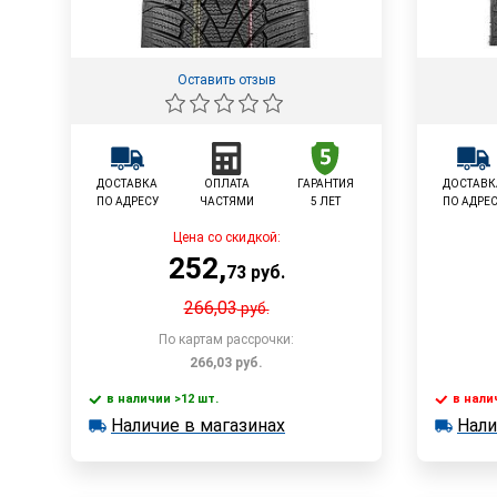
Оставить отзыв
ДОСТАВКА
ОПЛАТА
ГАРАНТИЯ
ДОСТАВК
ПО АДРЕСУ
ЧАСТЯМИ
5 ЛЕТ
ПО АДРЕ
Цена со скидкой:
252
,
73
руб.
266,03
руб.
По картам рассрочки:
266,03
руб.
в наличии >12 шт.
в нали
В корзину
Наличие в магазинах
Нали
в наличии >12 шт.
в наличии
Наличие в магазинах
Наличи
Быстрый заказ