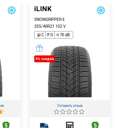
iLINK
SNOWGRIPPER II
255/40R21
102
V
C
D
70 dB
5% cкидка
вов
Оставить отзыв