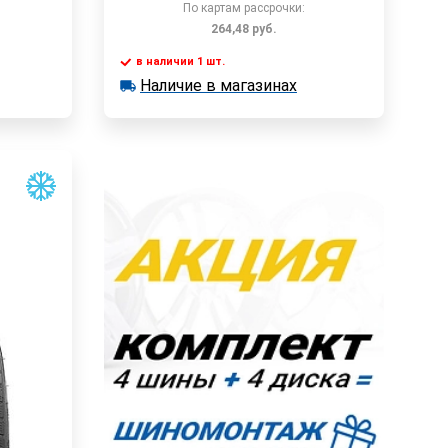
По картам рассрочки:
264,48
руб.
в наличии 1 шт.
у
В корзину
Наличие в магазинах
в наличии 1 шт.
Наличие в магазинах
Быстрый заказ