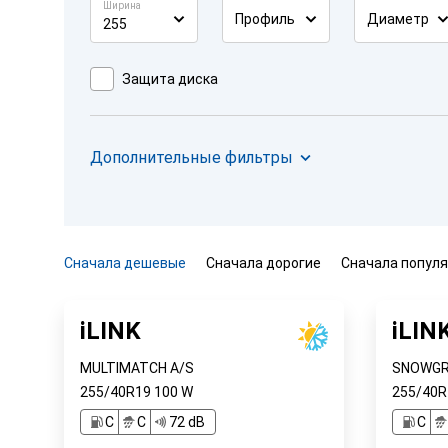
Ширина
Профиль
Диаметр
255
Защита диска
Дополнительные фильтры
Сначала дешевые
Сначала дорогие
Сначала попул
iLINK
iLIN
MULTIMATCH A/S
SNOWGRI
255/40R19
100
W
255/40
C
C
72 dB
C