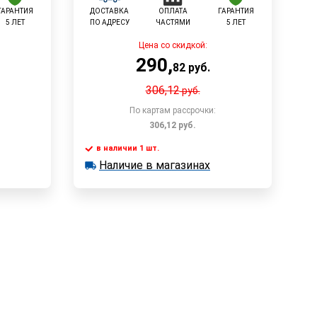
ГАРАНТИЯ
ДОСТАВКА
ОПЛАТА
ГАРАНТИЯ
5 ЛЕТ
ПО АДРЕСУ
ЧАСТЯМИ
5 ЛЕТ
Цена со скидкой:
290
,
82
руб.
306,12
руб.
По картам рассрочки:
306,12
руб.
в наличии 1 шт.
у
В корзину
Наличие в магазинах
в наличии 1 шт.
Наличие в магазинах
Быстрый заказ