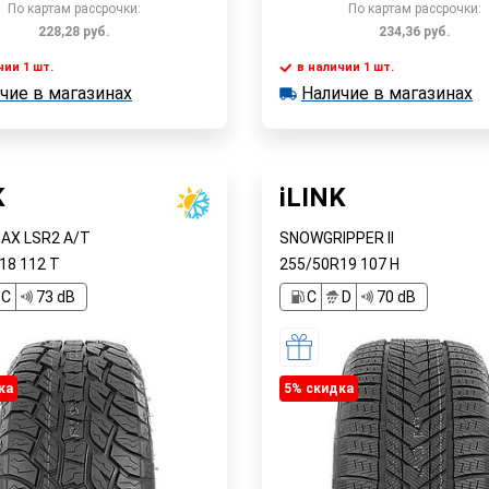
По картам рассрочки:
По картам рассрочки:
228,28
руб.
234,36
руб.
чии 1 шт.
в наличии 1 шт.
В корзину
В корзин
чие в магазинах
Наличие в магазинах
 1 шт.
в наличии 1 шт.
е в магазинах
Наличие в магазинах
Быстрый заказ
Быстрый заказ
K
iLINK
AX LSR2 A/T
SNOWGRIPPER II
R18
112
T
255/50R19
107
H
C
73 dB
C
D
70 dB
ка
5% cкидка