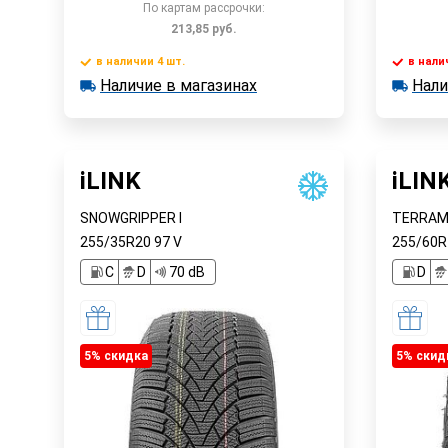
По картам рассрочки:
213,85
руб.
в наличии 4 шт.
в нали
Наличие в магазинах
Нали
в наличии 4 шт.
в наличии
Быстрый заказ
Наличие в магазинах
Наличи
iLINK
iLIN
SNOWGRIPPER I
TERRAM
255/35R20
97
V
255/60
C
D
70 dB
D
5% cкидка
5% cкид