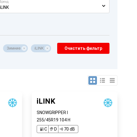
Бренд
iLINK
Зимние
iLINK
Очистить фильтр
iLINK
SNOWGRIPPER I
255/45R19
104
H
C
D
70 dB