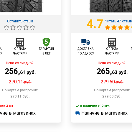
4.7
Оставить отзыв
Читать 47 отзы
А
ОПЛАТА
ГАРАНТИЯ
ДОСТАВКА
ОПЛАТА
СУ
ЧАСТЯМИ
5 ЛЕТ
ПО АДРЕСУ
ЧАСТЯМИ
Цена со скидкой:
Цена со скидкой:
256
,
265
,
61
руб.
63
руб.
270,11
279,60
руб.
руб.
По картам рассрочки:
По картам рассрочки:
270,11
руб.
279,60
руб.
чии 3 шт.
в наличии >12 шт.
В корзину
В корзин
чие в магазинах
Наличие в магазинах
 3 шт.
в наличии >12 шт.
е в магазинах
Наличие в магазинах
Быстрый заказ
Быстрый заказ