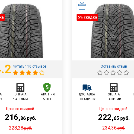
ка
5% cкидка
.2
Читать 110 отзывов
Оставить отзыв
А
ОПЛАТА
ГАРАНТИЯ
ДОСТАВКА
ОПЛАТА
СУ
ЧАСТЯМИ
5 ЛЕТ
ПО АДРЕСУ
ЧАСТЯМИ
Цена со скидкой:
Цена со скидкой:
216
,
222
,
86
руб.
65
руб.
228,28
234,36
руб.
руб.