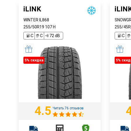
iLINK
iLIN
WINTER IL868
SNOWGRI
255/50R19
107
H
255/45
C
C
72 dB
C
5% cкидка
5% cкид
4.5
Читать 76 отзывов