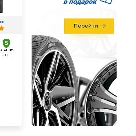
вов
ГАРАНТИЯ
5 ЛЕТ
у