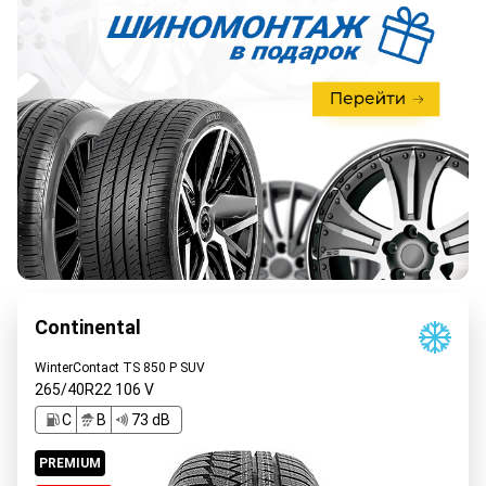
Continental
WinterContact TS 850 P SUV
265/40R22
106
V
C
B
73 dB
PREMIUM