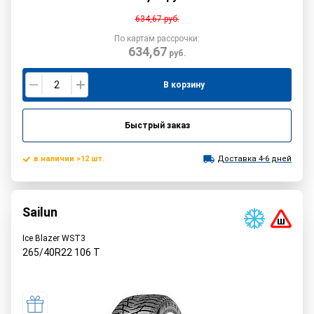
634,67
руб.
По картам рассрочки:
634,67
руб.
В корзину
Быстрый заказ
в наличии >12 шт.
Доставка 4-6 дней
Sailun
Ice Blazer WST3
265/40R22
106
T