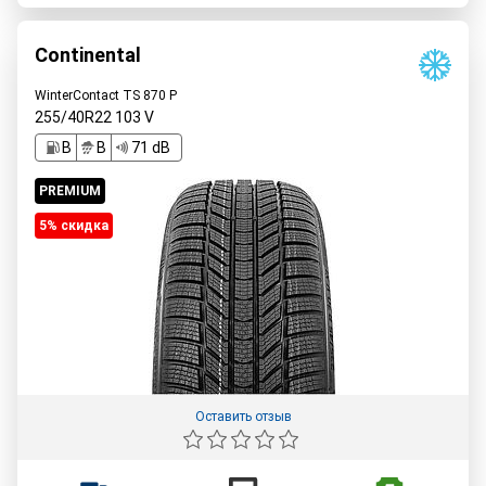
Continental
WinterContact TS 870 P
255/40R22
103
V
B
B
71 dB
PREMIUM
5% cкидка
Оставить отзыв