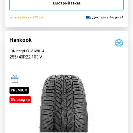
Быстрый заказ
в наличии >12 шт.
Доставка 4-6 дней
Hankook
iON i*cept SUV IW01A
255/40R22
103
V
PREMIUM
5% cкидка