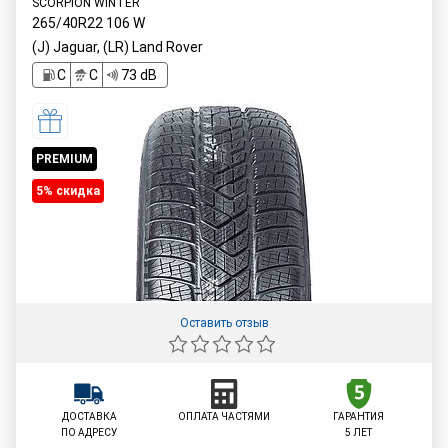
SCORPION WINTER
265/40R22
106
W
(J) Jaguar, (LR) Land Rover
C
C
73 dB
PREMIUM
5% cкидка
Оставить отзыв
ДОСТАВКА
ОПЛАТА ЧАСТЯМИ
ГАРАНТИЯ
ПО АДРЕСУ
5 ЛЕТ