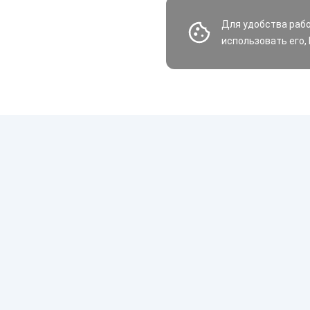
Для удобства раб
использовать его,
Шины