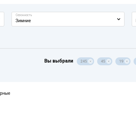
Сезонность
Зимние
Вы выбрали
245
45
19
ярные