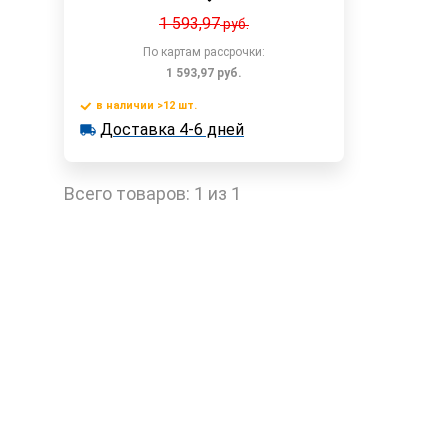
1 593,97
руб.
По картам рассрочки:
1 593,97
руб.
в наличии >12 шт.
В корзину
Доставка 4-6 дней
в наличии >12 шт.
Доставка 4-6 дней
Быстрый заказ
Всего товаров:
1 из 1