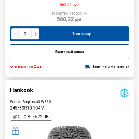
560,22
руб.
По картам рассрочки:
560,22
руб.
В корзину
Быстрый заказ
в наличии 2 шт.
Наличие в магазинах
Hankook
Winter i*cept evo3 W330
245/50R18
104
V
C
B
72 dB