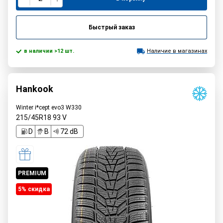
Быстрый заказ
в наличии >12 шт.
Наличие в магазинах
Hankook
Winter i*cept evo3 W330
215/45R18
93
V
D
B
72 dB
PREMIUM
5% cкидка