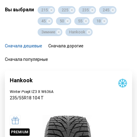
Вы выбрали
215
225
235
245
45
50
55
18
Зимние
Hankook
Сначала дешевые
Сначала дорогие
Сначала популярные
Hankook
Winter i*cept IZ3 X W636A
235/55R18
104
T
PREMIUM