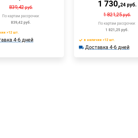
1 730
,
24
руб.
839,42
руб.
1 821,25
руб.
По картам рассрочки:
839,42
руб.
По картам рассрочки:
1 821,25
руб.
чии >12 шт.
В корзину
авка 4-6 дней
 >12 шт.
в наличии >12 шт.
ка 4-6 дней
В корзин
Доставка 4-6 дней
в наличии >12 шт.
Доставка 4-6 дней
Быстрый заказ
Быстрый заказ