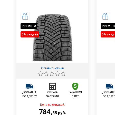
PREMIUM
PREMIU
5% cкидка
5% cкид
Оставить отзыв
ДОСТАВКА
ОПЛАТА
ГАРАНТИЯ
ДОСТАВК
ПО АДРЕСУ
ЧАСТЯМИ
5 ЛЕТ
ПО АДРЕ
Цена со скидкой:
784
,
85
руб.