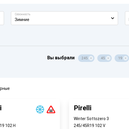
Сезонность
Зимние
Вы выбрали
245
45
19
ярные
i
Pirelli
Winter Sottozero 3
R19
102
H
245/45R19
102
V