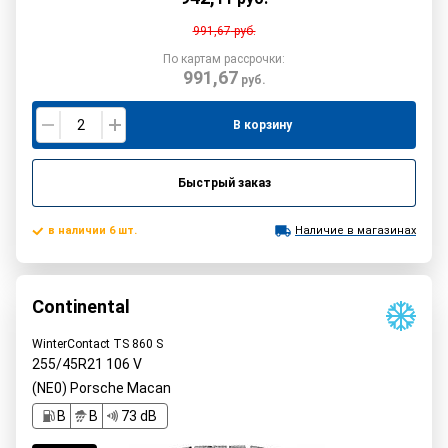
991,67
руб.
По картам рассрочки:
991,67
руб.
В корзину
Быстрый заказ
в наличии 6 шт.
Наличие в магазинах
Continental
WinterContact TS 860 S
255/45R21
106
V
(NE0) Porsche Macan
B
B
73 dB