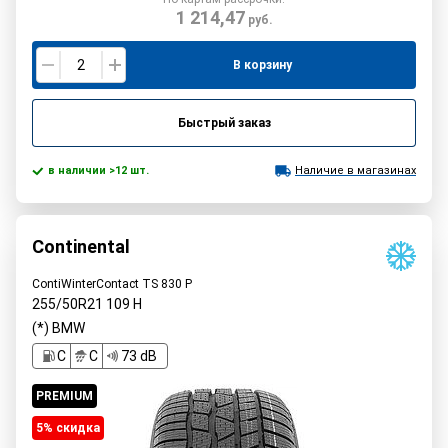
1 214,47
руб.
В корзину
Быстрый заказ
в наличии >12 шт.
Наличие в магазинах
Continental
ContiWinterContact TS 830 P
255/50R21
109
H
(*) BMW
C
C
73 dB
PREMIUM
5% cкидка