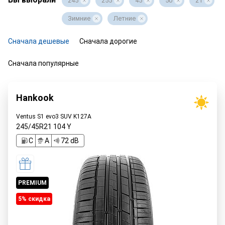
245
255
45
50
21
Зимние
Летние
Сначала дешевые
Сначала дорогие
Сначала популярные
Hankook
Ventus S1 evo3 SUV K127A
245/45R21
104
Y
C
A
72 dB
PREMIUM
5% cкидка