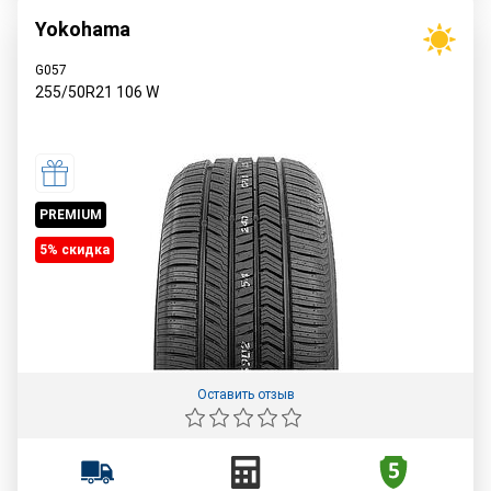
Yokohama
G057
255/50R21
106
W
PREMIUM
5% cкидка
Оставить отзыв