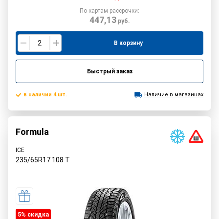
По картам рассрочки:
447,13
руб.
В корзину
Быстрый заказ
в наличии 4 шт.
Наличие в магазинах
Formula
ICE
235/65R17
108
T
5% cкидка