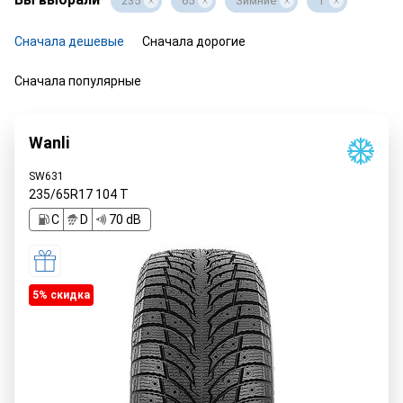
235
65
Зимние
T
Сначала дешевые
Сначала дорогие
Сначала популярные
Wanli
SW631
235/65R17
104
T
C
D
70 dB
5% cкидка