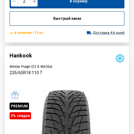
В корзину
Быстрый заказ
в наличии >12 шт.
Доставка 4-6 дней
Hankook
Winter i*cept IZ3 X W636A
235/65R18
110
T
PREMIUM
5% cкидка