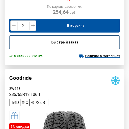
По картам рассрочки:
254,64
руб.
В корзину
Быстрый заказ
в наличии >12 шт.
Наличие в магазинах
Goodride
SW628
235/65R18
106
T
D
C
72 dB
5% cкидка