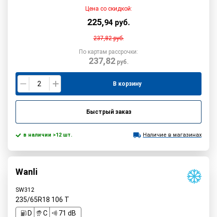
Цена со скидкой:
225
,
94
руб.
237,82
руб.
По картам рассрочки:
237,82
руб.
В корзину
Быстрый заказ
в наличии >12 шт.
Наличие в магазинах
Wanli
SW312
235/65R18
106
T
D
C
71 dB