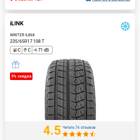
iLINK
WINTER IL868
235/65R17
108
T
C
C
71 dB
5% cкидка
4.5
Читать 76 отзывов