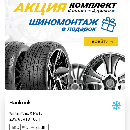
Hankook
Winter i*cept X RW10
235/65R18
106
T
C
D
72 dB