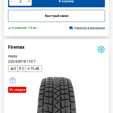
В корзину
Быстрый заказ
в наличии >12 шт.
Наличие в магазинах
Firemax
FM806
235/65R18
110
T
E
C
73 dB
5% cкидка