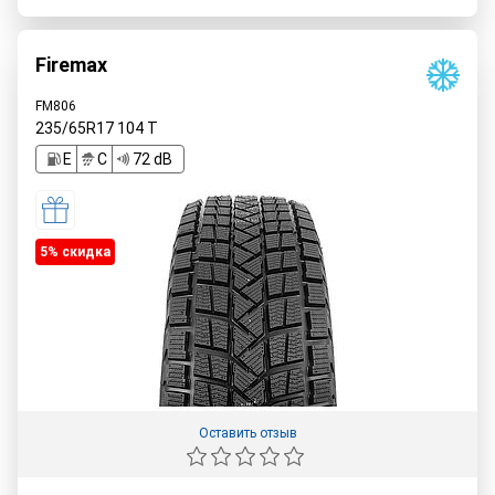
Firemax
FM806
235/65R17
104
T
E
C
72 dB
5% cкидка
Оставить отзыв