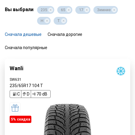
Вы выбрали
235
65
17
Зимние
H
T
Сначала дешевые
Сначала дорогие
Сначала популярные
Wanli
SW631
235/65R17
104
T
C
D
70 dB
5% cкидка