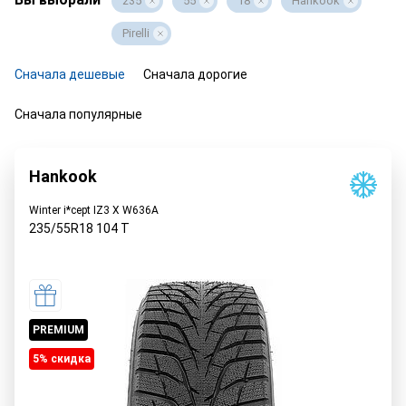
235
55
18
Hankook
Pirelli
Сначала дешевые
Сначала дорогие
Сначала популярные
Hankook
Winter i*cept IZ3 X W636A
235/55R18
104
T
PREMIUM
5% cкидка