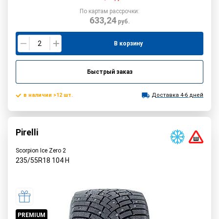
По картам рассрочки:
633,24
руб.
В корзину
Быстрый заказ
в наличии >12 шт.
Доставка 4-6 дней
Pirelli
Scorpion Ice Zero 2
235/55R18
104
H
PREMIUM