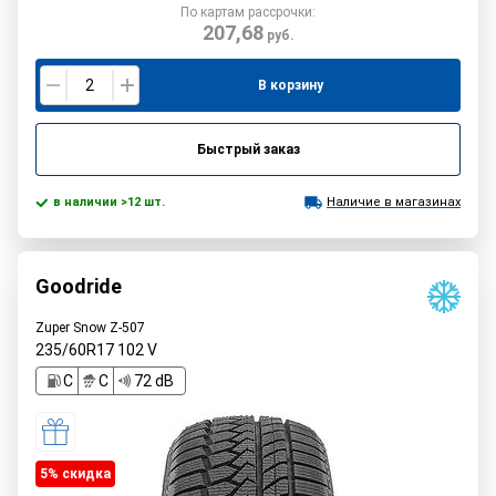
По картам рассрочки:
207,68
руб.
В корзину
Быстрый заказ
в наличии >12 шт.
Наличие в магазинах
Goodride
Zuper Snow Z-507
235/60R17
102
V
C
C
72 dB
5% cкидка