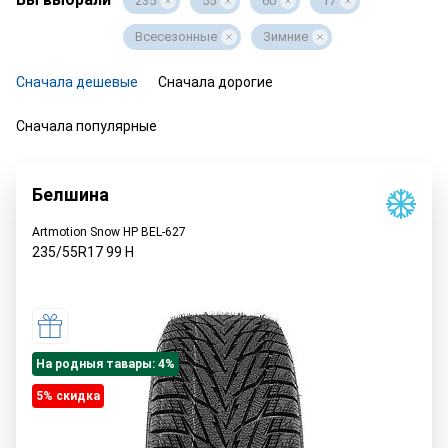
235
55
60
17
Всесезонные
Зимние
Сначала дешевые
Сначала дорогие
Сначала популярные
Белшина
Artmotion Snow HP BEL-627
235/55R17
99
H
На родныя тавары: 4%
5% cкидка