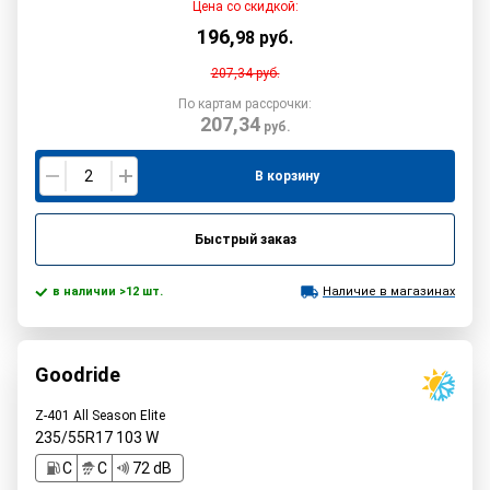
Цена со скидкой:
196
,
98
руб.
207,34
руб.
По картам рассрочки:
207,34
руб.
В корзину
Быстрый заказ
в наличии >12 шт.
Наличие в магазинах
Goodride
Z-401 All Season Elite
235/55R17
103
W
C
C
72 dB