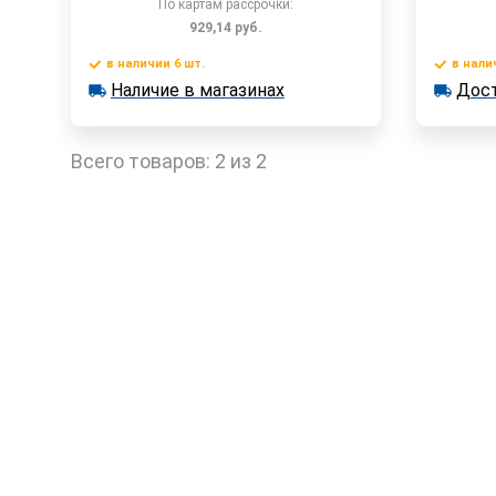
По картам рассрочки:
929,14
руб.
в наличии 6 шт.
в нали
В корзину
Наличие в магазинах
Дост
в наличии 6 шт.
в наличии
Наличие в магазинах
Быстрый заказ
Всего товаров:
2 из 2