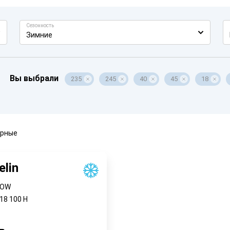
Сезонность
Зимние
Вы выбрали
235
245
40
45
18
ярные
elin
NOW
R18
100
H