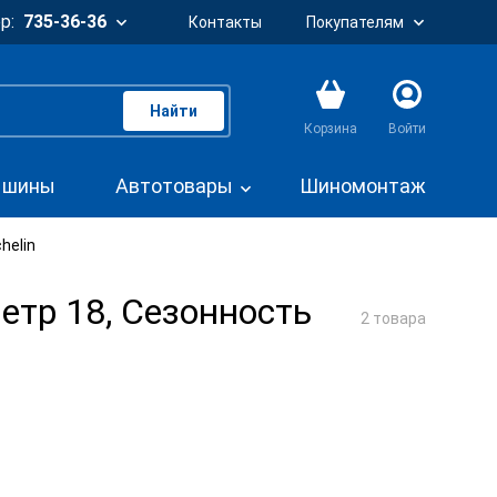
р:
735-36-36
Контакты
Покупателям
Найти
Корзина
Войти
. шины
Автотовары
Шиномонтаж
helin
етр 18, Сезонность
2 товара