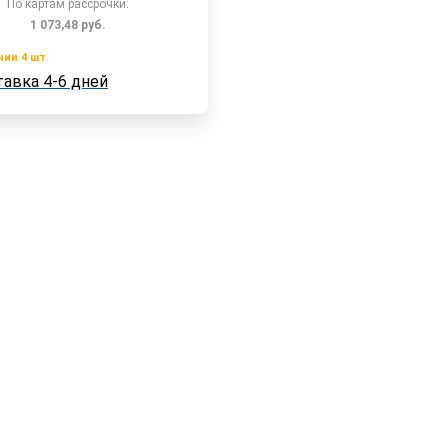
По картам рассрочки:
1 073,48
руб.
чии 4 шт.
Доставка 4-6 дней
В корзину
авка 4-6 дней
 4 шт.
Быстрый заказ