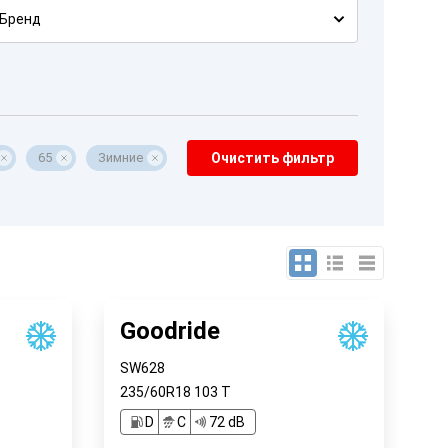
Бренд
65
Зимние
Очистить фильтр
Goodride
SW628
235/60R18
103
T
D
C
72 dB