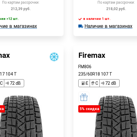
По картам рассрочки:
По картам рассрочки:
212,39
руб.
218,02
руб.
чии >12 шт.
в наличии 1 шт.
В корзину
В корзин
чие в магазинах
Наличие в магазинах
 >12 шт.
в наличии 1 шт.
е в магазинах
Наличие в магазинах
Быстрый заказ
Быстрый заказ
max
Firemax
FM806
R17
104
T
235/60R18
107
T
C
72 dB
E
C
72 dB
ка
5% cкидка