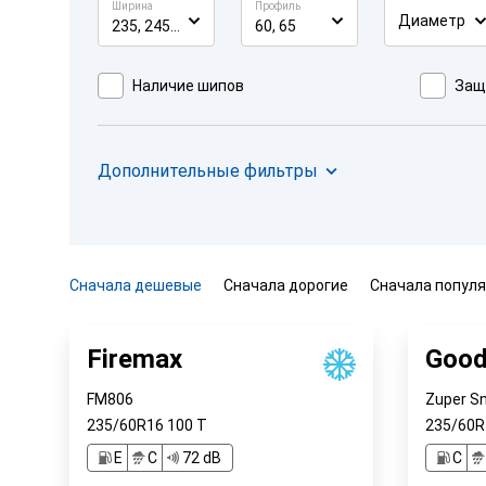
Ширина
Профиль
Диаметр
235, 245, 255
60, 65
Наличие шипов
Защ
Дополнительные фильтры
Сначала дешевые
Сначала дорогие
Сначала попул
Firemax
Good
FM806
Zuper S
235/60R16
100
T
235/60
E
C
72 dB
C