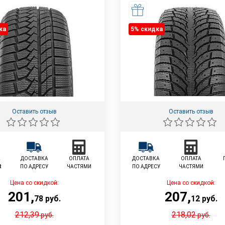
ка
5% cкидка
Оставить отзыв
Оставить отзыв
L
ДОСТАВКА
ОПЛАТА
ДОСТАВКА
ОПЛАТА
R
ПО АДРЕСУ
ЧАСТЯМИ
ПО АДРЕСУ
ЧАСТЯМИ
Цена со скидкой:
Цена со скидкой:
201
,
207
,
78
руб.
12
руб.
212,39
218,02
руб.
руб.