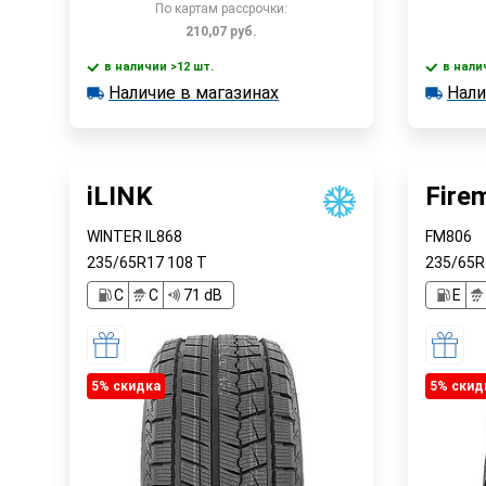
По картам рассрочки:
210,07
руб.
в наличии >12 шт.
в нали
В корзину
Наличие в магазинах
Нали
в наличии >12 шт.
в наличии
Наличие в магазинах
Наличи
Быстрый заказ
iLINK
Fire
WINTER IL868
FM806
235/65R17
108
T
235/65
C
C
71 dB
E
5% cкидка
5% cкид