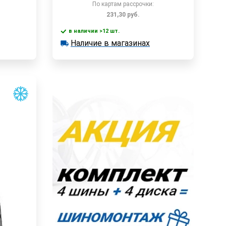
По картам рассрочки:
231,30
руб.
в наличии >12 шт.
у
В корзину
Наличие в магазинах
в наличии >12 шт.
Наличие в магазинах
Быстрый заказ