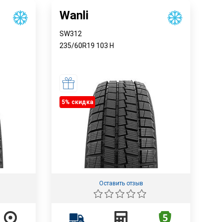
Wanli
SW312
235/60R19
103
H
5% cкидка
Оставить отзыв