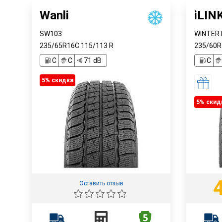
Wanli
iLIN
SW103
WINTER 
235/65R16C
115/113
R
235/60
C
C
71 dB
C
5% cкидка
5% cкид
Оставить отзыв