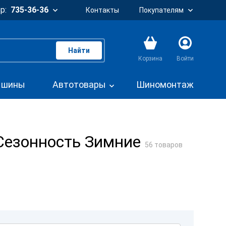
р:
735-36-36
Контакты
Покупателям
Найти
Корзина
Войти
. шины
Автотовары
Шиномонтаж
 Сезонность Зимние
56 товаров