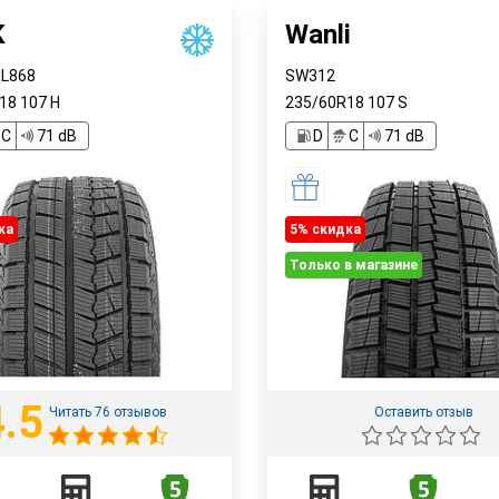
K
Wanli
IL868
SW312
R18
107
H
235/60R18
107
S
C
71 dB
D
C
71 dB
ка
5% cкидка
Только в магазине
4.5
Читать 76 отзывов
Оставить отзыв