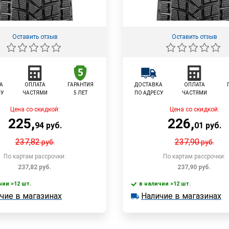
Оставить отзыв
Оставить отзыв
А
ОПЛАТА
ГАРАНТИЯ
ДОСТАВКА
ОПЛАТА
СУ
ЧАСТЯМИ
5 ЛЕТ
ПО АДРЕСУ
ЧАСТЯМИ
Цена со скидкой:
Цена со скидкой:
225
,
226
,
94
руб.
01
руб.
237,82
237,90
руб.
руб.
По картам рассрочки:
По картам рассрочки:
237,82
руб.
237,90
руб.
чии >12 шт.
в наличии >12 шт.
В корзину
В корзин
чие в магазинах
Наличие в магазинах
 >12 шт.
в наличии >12 шт.
е в магазинах
Наличие в магазинах
Быстрый заказ
Быстрый заказ