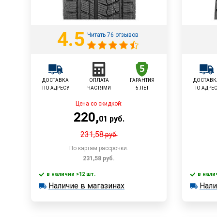
4.5
Читать 76 отзывов
ДОСТАВКА
ОПЛАТА
ГАРАНТИЯ
ДОСТАВК
ПО АДРЕСУ
ЧАСТЯМИ
5 ЛЕТ
ПО АДРЕ
Цена со скидкой:
220
,
01
руб.
231,58
руб.
По картам рассрочки:
231,58
руб.
в наличии >12 шт.
в нали
В корзину
Наличие в магазинах
Нали
в наличии >12 шт.
в наличии
Наличие в магазинах
Наличи
Быстрый заказ