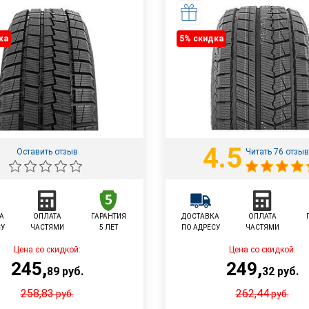
ка
5% cкидка
4.5
Оставить отзыв
Читать 76 отзы
А
ОПЛАТА
ГАРАНТИЯ
ДОСТАВКА
ОПЛАТА
СУ
ЧАСТЯМИ
5 ЛЕТ
ПО АДРЕСУ
ЧАСТЯМИ
Цена со скидкой:
Цена со скидкой:
245
,
249
,
89
руб.
32
руб.
258,83
262,44
руб.
руб.