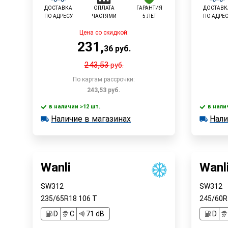
ДОСТАВКА
ОПЛАТА
ГАРАНТИЯ
ДОСТАВК
ПО АДРЕСУ
ЧАСТЯМИ
5 ЛЕТ
ПО АДРЕ
Цена со скидкой:
231
,
36
руб.
243,53
руб.
По картам рассрочки:
243,53
руб.
в наличии >12 шт.
в нали
В корзину
Наличие в магазинах
Нали
в наличии >12 шт.
в наличии
Наличие в магазинах
Наличи
Быстрый заказ
Wanli
Wanl
SW312
SW312
235/65R18
106
T
245/60
D
C
71 dB
D