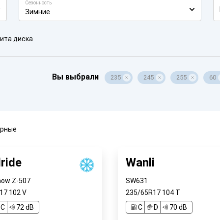
Сезонность
Зимние
ита диска
Вы выбрали
235
245
255
60
ярные
ride
Wanli
now Z-507
SW631
R17
102
V
235/65R17
104
T
C
72 dB
C
D
70 dB