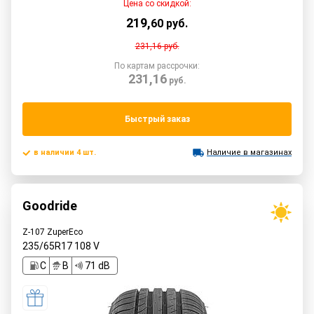
Цена со скидкой:
219
,
60
руб.
231,16
руб.
По картам рассрочки:
231,16
руб.
Быстрый заказ
в наличии 4 шт.
Наличие в магазинах
Goodride
Z-107 ZuperEco
235/65R17
108
V
C
B
71 dB