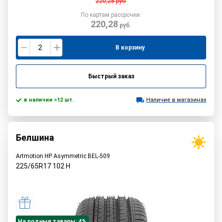
220,28
руб.
По картам рассрочки:
220,28
руб.
В корзину
Быстрый заказ
в наличии >12 шт.
Наличие в магазинах
Белшина
Artmotion HP Asymmetric BEL-509
225/65R17
102
H
На родныя тавары: 4%