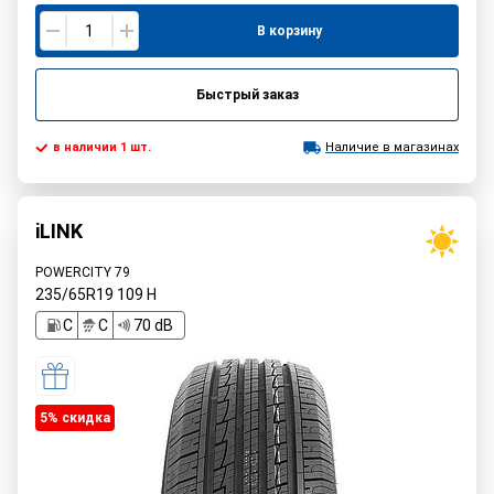
В корзину
Быстрый заказ
в наличии 1 шт.
Наличие в магазинах
iLINK
POWERCITY 79
235/65R19
109
H
C
C
70 dB
5% cкидка