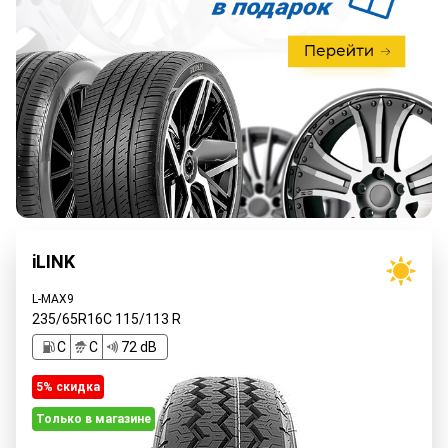
iLINK
L-MAX9
235/65R16C
115/113
R
C
C
72 dB
5% cкидка
Только в магазине