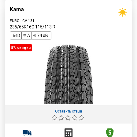
Kama
EURO LCV 131
235/65R16C
115/113
R
D
A
74 dB
5% cкидка
Оставить отзыв