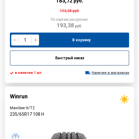
183
,
72
руб.
193,38
руб.
По картам рассрочки:
193,38
руб.
В корзину
Быстрый заказ
в наличии 1 шт.
Наличие в магазинах
Winrun
Maxclaw H/T2
235/65R17
108
H