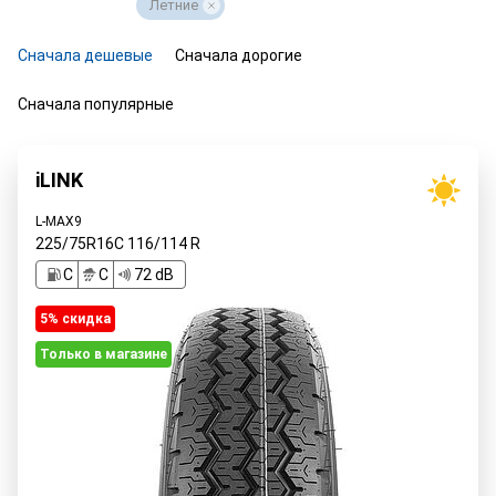
Летние
Сначала дешевые
Сначала дорогие
Сначала популярные
iLINK
L-MAX9
225/75R16C
116/114
R
C
C
72 dB
5% cкидка
Только в магазине