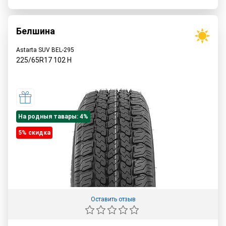
Белшина
Astarta SUV BEL-295
225/65R17
102
H
На родныя тавары: 4%
5% cкидка
Оставить отзыв