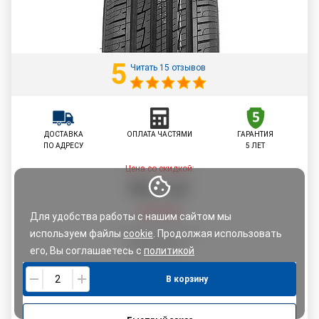
5
Читать 15 отзывов
ДОСТАВКА
ОПЛАТА ЧАСТЯМИ
ГАРАНТИЯ
ПО АДРЕСУ
5 ЛЕТ
Цена со скидкой:
222
,
61
руб.
234,32
руб.
Для удобства работы с нашим сайтом мы
По картам рассрочки:
используем файлы
cookie
. Продолжая использовать
234,32
руб.
его, Вы соглашаетесь с
политикой
конфиденциальности.
В корзину
Понятно