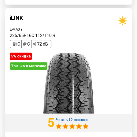
iLINK
L-MAX9
225/65R16C
112/110
R
C
C
72 dB
5% cкидка
Только в магазине
5
Читать 12 отзывов