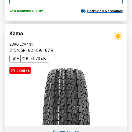
в наличии >12 шт.
Наличие в магазинах
Kama
EURO LCV 131
215/65R16C
109/107
R
E
B
73 dB
5% cкидка
Оставить отзыв