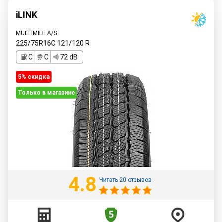
iLINK
MULTIMILE A/S
225/75R16C
121/120
R
C
C
72 dB
5% cкидка
Только в магазине
4.8
Читать 20 отзывов