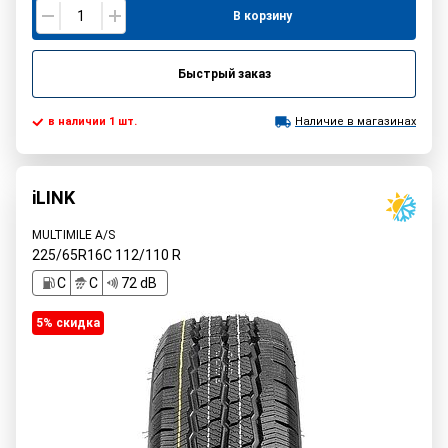
В корзину
Быстрый заказ
в наличии 1 шт.
Наличие в магазинах
iLINK
MULTIMILE A/S
225/65R16C
112/110
R
C
C
72 dB
5% cкидка