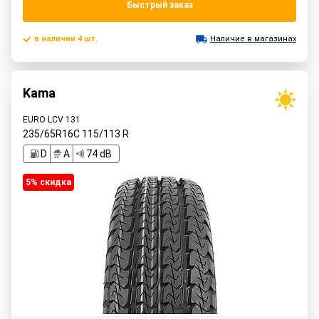
Быстрый заказ
в наличии 4 шт.
Наличие в магазинах
Kama
EURO LCV 131
235/65R16C
115/113
R
D
A
74 dB
5% cкидка