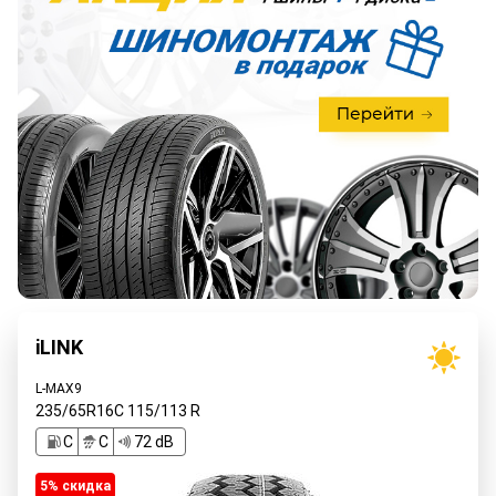
iLINK
L-MAX9
235/65R16C
115/113
R
C
C
72 dB
5% cкидка