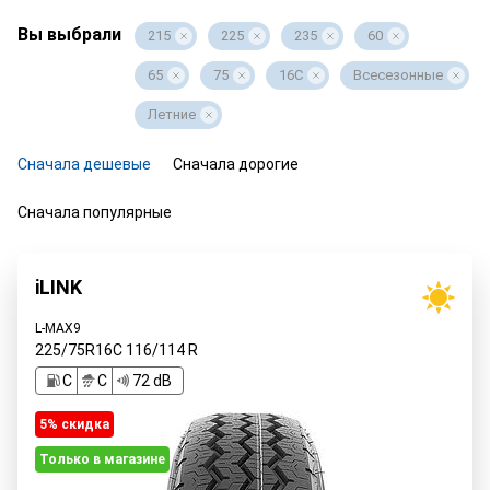
Вы выбрали
215
225
235
60
65
75
16C
Всесезонные
Летние
Сначала дешевые
Сначала дорогие
Сначала популярные
iLINK
L-MAX9
225/75R16C
116/114
R
C
C
72 dB
5% cкидка
Только в магазине