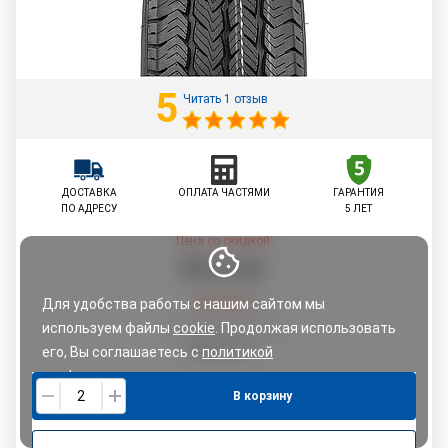
5
Читать 1 отзыв
ДОСТАВКА
ОПЛАТА ЧАСТЯМИ
ГАРАНТИЯ
ПО АДРЕСУ
5 ЛЕТ
Цена со скидкой:
223
,
75
руб.
235,52
руб.
Для удобства работы с нашим сайтом мы
используем файлы
cookie
. Продолжая использовать
По картам рассрочки:
235,52
руб.
его, Вы соглашаетесь с
политикой
конфиденциальности.
В корзину
Понятно