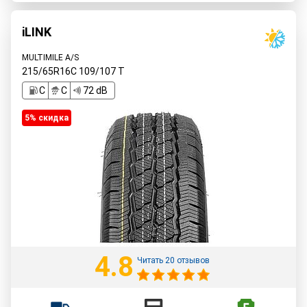
iLINK
MULTIMILE A/S
215/65R16C
109/107
T
C
C
72 dB
5% cкидка
4.8
Читать 20 отзывов