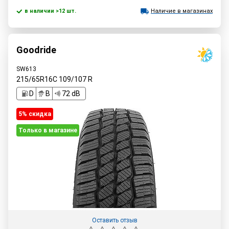
в наличии >12 шт.
Наличие в магазинах
Goodride
SW613
215/65R16C
109/107
R
D
B
72 dB
5% cкидка
Только в магазине
Оставить отзыв