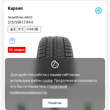
Kapsen
SnowShoes AW33
215/55R17
94
H
E
C
69 dB
5% cкидка
Для удобства работы с нашим сайтом мы
используем файлы
cookie
. Продолжая использовать
его, Вы соглашаетесь с
политикой
Оставить отзыв
конфиденциальности.
Понятно