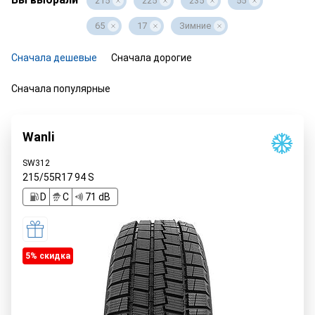
215
225
235
55
65
17
Зимние
Сначала дешевые
Сначала дорогие
Сначала популярные
Wanli
SW312
215/55R17
94
S
D
C
71 dB
5% cкидка