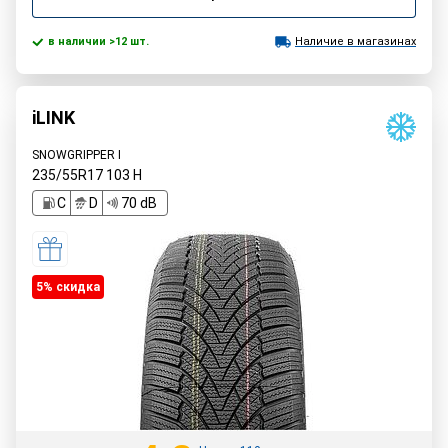
в наличии >12 шт.
Наличие в магазинах
iLINK
SNOWGRIPPER I
235/55R17
103
H
C
D
70 dB
5% cкидка