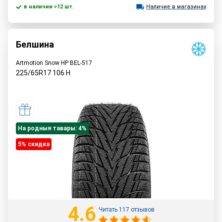
в наличии >12 шт.
Наличие в магазинах
Белшина
Artmotion Snow HP BEL-517
225/65R17
106
H
На родныя тавары: 4%
5% cкидка
4.6
Читать 117 отзывов