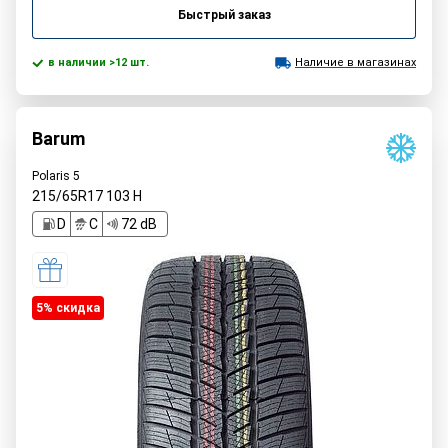
Быстрый заказ
в наличии >12 шт.
Наличие в магазинах
Barum
Polaris 5
215/65R17
103
H
D
C
72 dB
5% cкидка