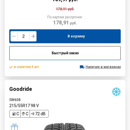
178,91
руб.
По картам рассрочки:
178,91
руб.
В корзину
Быстрый заказ
в наличии 5 шт.
Наличие в магазинах
Goodride
SW608
215/55R17
98
V
C
C
72 dB