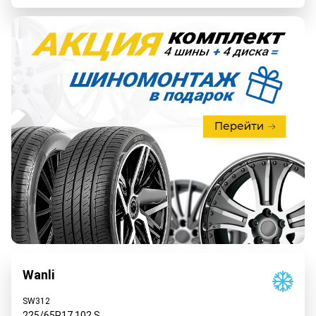
Wanli
SW312
225/65R17
102
S