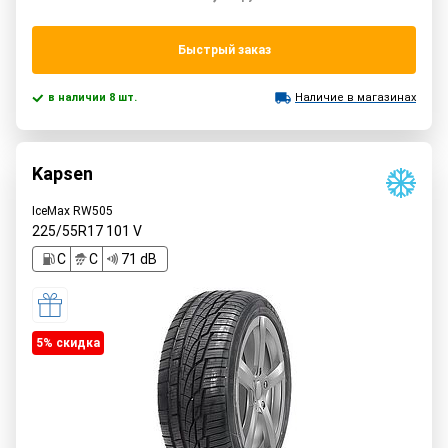
Быстрый заказ
в наличии 8 шт.
Наличие в магазинах
Kapsen
IceMax RW505
225/55R17
101
V
C
C
71 dB
5% cкидка