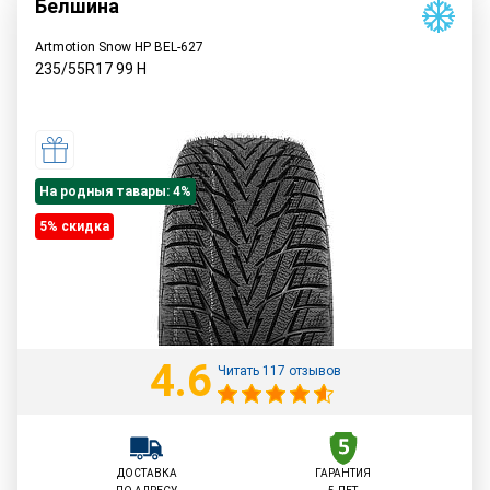
Белшина
Artmotion Snow HP BEL-627
235/55R17
99
H
На родныя тавары: 4%
5% cкидка
4.6
Читать 117 отзывов
ДОСТАВКА
ГАРАНТИЯ