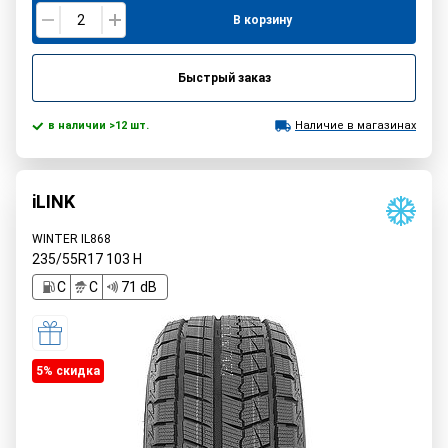
В корзину
Быстрый заказ
в наличии >12 шт.
Наличие в магазинах
iLINK
WINTER IL868
235/55R17
103
H
C
C
71 dB
5% cкидка