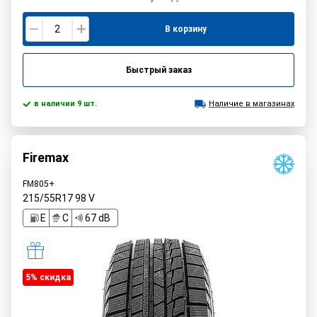
В корзину
Быстрый заказ
в наличии 9 шт.
Наличие в магазинах
Firemax
FM805+
215/55R17
98
V
E
C
67 dB
5% cкидка