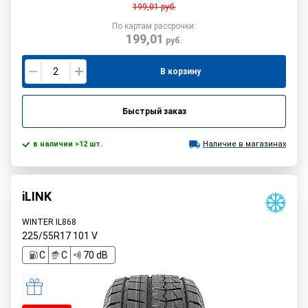
199,01
руб.
По картам рассрочки:
199,01
руб.
В корзину
Быстрый заказ
в наличии >12 шт.
Наличие в магазинах
iLINK
WINTER IL868
225/55R17
101
V
C
C
70 dB