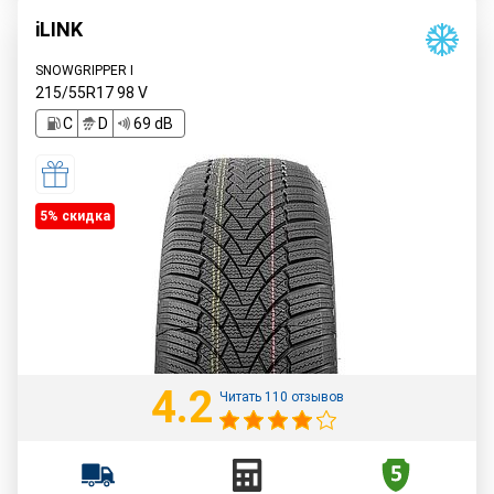
iLINK
SNOWGRIPPER I
215/55R17
98
V
C
D
69 dB
5% cкидка
4.2
Читать 110 отзывов