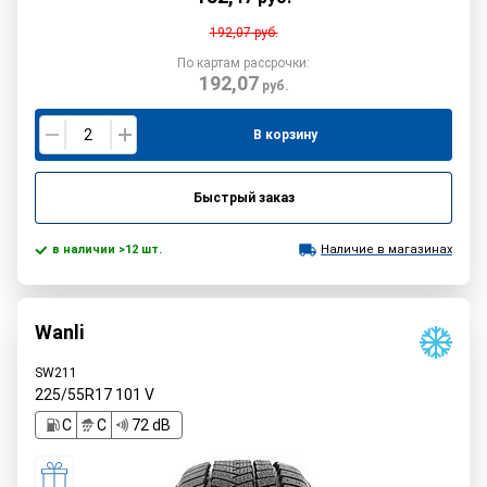
192,07
руб.
По картам рассрочки:
192,07
руб.
В корзину
Быстрый заказ
в наличии >12 шт.
Наличие в магазинах
Wanli
SW211
225/55R17
101
V
C
C
72 dB