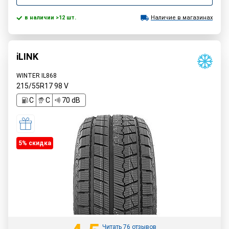
в наличии >12 шт.
Наличие в магазинах
iLINK
WINTER IL868
215/55R17
98
V
C
C
70 dB
5% cкидка
Читать 76 отзывов