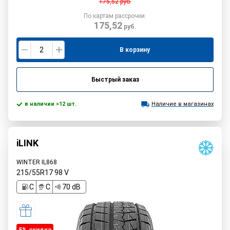
175,52
руб.
По картам рассрочки:
175,52
руб.
В корзину
Быстрый заказ
в наличии >12 шт.
Наличие в магазинах
iLINK
WINTER IL868
215/55R17
98
V
C
C
70 dB