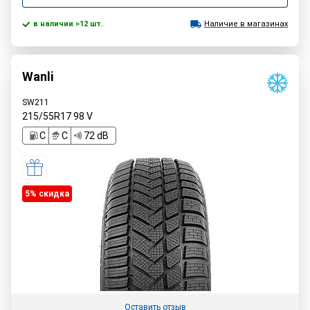
в наличии >12 шт.
Наличие в магазинах
Wanli
SW211
215/55R17
98
V
C
C
72 dB
5% cкидка
Оставить отзыв