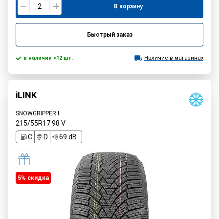
В корзину
Быстрый заказ
в наличии >12 шт.
Наличие в магазинах
iLINK
SNOWGRIPPER I
215/55R17
98
V
C
D
69 dB
5% cкидка