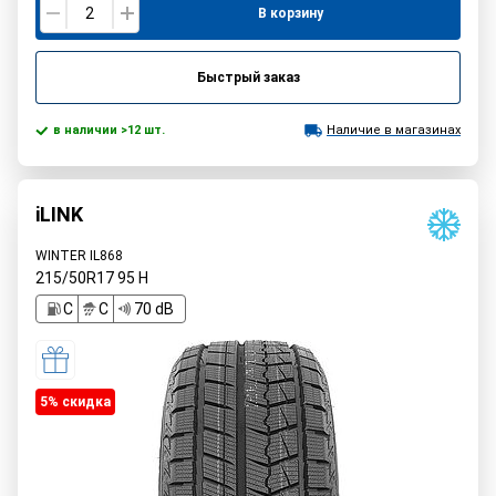
В корзину
Быстрый заказ
в наличии >12 шт.
Наличие в магазинах
iLINK
WINTER IL868
215/50R17
95
H
C
C
70 dB
5% cкидка