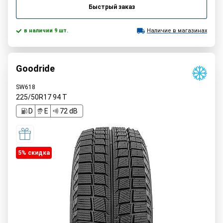
Быстрый заказ
в наличии 9 шт.
Наличие в магазинах
Goodride
SW618
225/50R17
94
T
D
E
72 dB
5% cкидка