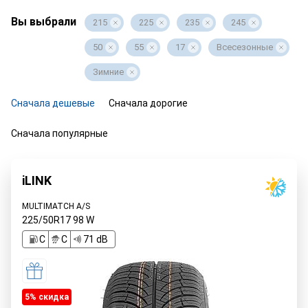
Вы выбрали
215
225
235
245
50
55
17
Всесезонные
Зимние
Сначала дешевые
Сначала дорогие
Сначала популярные
iLINK
MULTIMATCH A/S
225/50R17
98
W
C
C
71 dB
5% cкидка