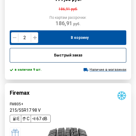
186,91
руб.
По картам рассрочки:
186,91
руб.
В корзину
Быстрый заказ
в наличии 9 шт.
Наличие в магазинах
Firemax
FM805+
215/55R17
98
V
E
C
67 dB