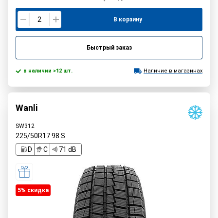
В корзину
Быстрый заказ
в наличии >12 шт.
Наличие в магазинах
Wanli
SW312
225/50R17
98
S
D
C
71 dB
5% cкидка