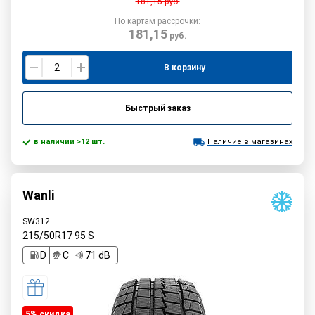
181,15
руб.
По картам рассрочки:
181,15
руб.
В корзину
Быстрый заказ
в наличии >12 шт.
Наличие в магазинах
Wanli
SW312
215/50R17
95
S
D
C
71 dB
5% cкидка