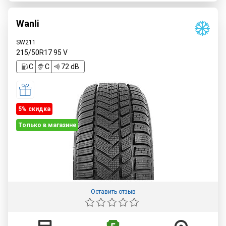
Wanli
SW211
215/50R17
95
V
C
C
72 dB
5% cкидка
Только в магазине
Оставить отзыв