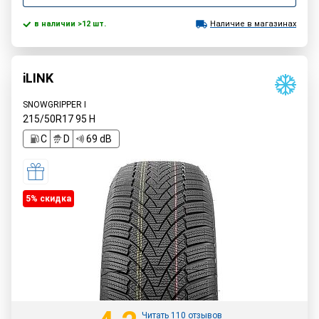
в наличии >12 шт.
Наличие в магазинах
iLINK
SNOWGRIPPER I
215/50R17
95
H
C
D
69 dB
5% cкидка
Читать 110 отзывов