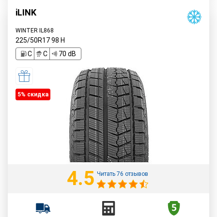
iLINK
WINTER IL868
225/50R17
98
H
C
C
70 dB
5% cкидка
4.5
Читать 76 отзывов