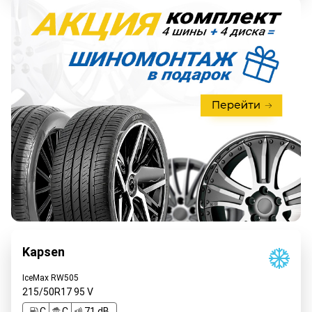
Kapsen
IceMax RW505
215/50R17
95
V
C
C
71 dB