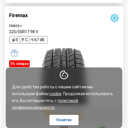
Firemax
FM805+
225/50R17
98
V
E
C
67 dB
5% cкидка
Для удобства работы с нашим сайтом мы
используем файлы
cookie
. Продолжая использовать
его, Вы соглашаетесь с
политикой
конфиденциальности.
5
Читать 5 отзывов
Понятно