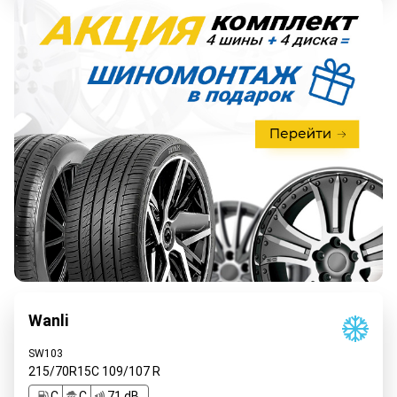
Wanli
SW103
215/70R15C
109/107
R
C
C
71 dB