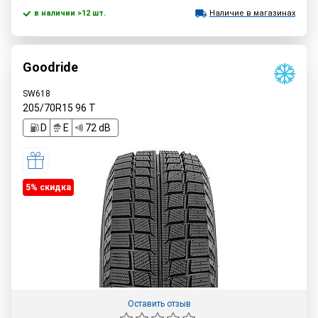
в наличии >12 шт.
Наличие в магазинах
Goodride
SW618
205/70R15
96
T
D
E
72 dB
5% cкидка
Оставить отзыв