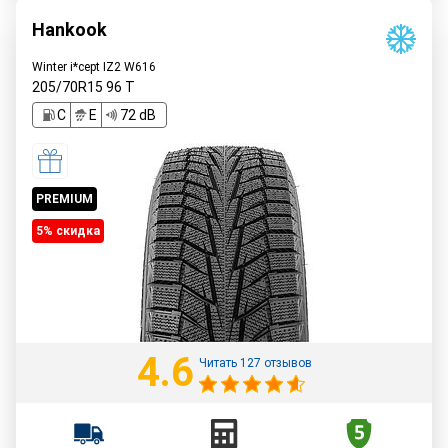
Hankook
Winter i*cept IZ2 W616
205/70R15
96
T
C
E
72 dB
PREMIUM
5% cкидка
4.6
Читать 127 отзывов