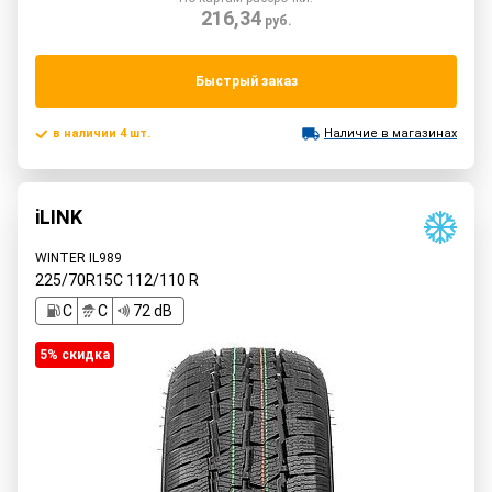
216,34
руб.
Быстрый заказ
в наличии 4 шт.
Наличие в магазинах
iLINK
WINTER IL989
225/70R15C
112/110
R
C
C
72 dB
5% cкидка