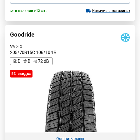
в наличии >12 шт.
Наличие в магазинах
Goodride
SW612
205/70R15C
106/104
R
D
B
72 dB
5% cкидка
Оставить отзыв