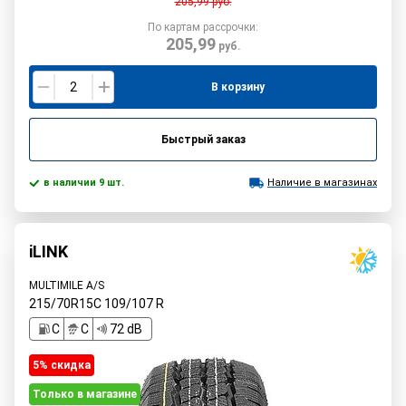
205,99
руб.
По картам рассрочки:
205,99
руб.
В корзину
Быстрый заказ
в наличии 9 шт.
Наличие в магазинах
iLINK
MULTIMILE A/S
215/70R15C
109/107
R
C
C
72 dB
5% cкидка
Только в магазине