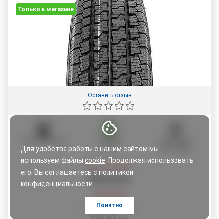
Только в магазине
Оставить отзыв
ОПЛАТА ЧАСТЯМИ
ГАРАНТИЯ
САМОВЫВОЗ
Для удобства работы с нашим сайтом мы
5 ЛЕТ
ИЗ МАГАЗИНА
используем файлы
cookie
. Продолжая использовать
Цена со скидкой:
его, Вы соглашаетесь с
политикой
262
,
85
руб.
конфиденциальности.
276,67
руб.
Понятно
По картам рассрочки:
276,67
руб.