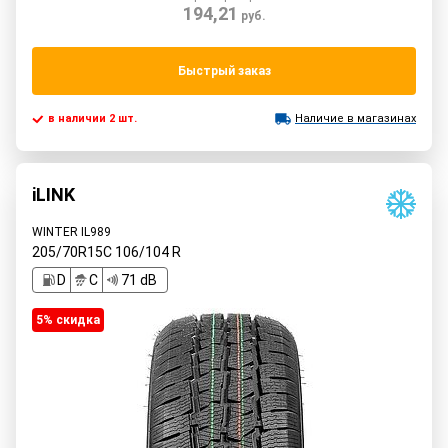
194,21
руб.
Быстрый заказ
в наличии 2 шт.
Наличие в магазинах
iLINK
WINTER IL989
205/70R15C
106/104
R
D
C
71 dB
5% cкидка