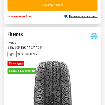
Быстрый заказ
в наличии 2 шт.
Наличие в магазинах
Firemax
FM809
225/70R15C
112/110
R
C
B
68 dB
5% cкидка
Только в магазине