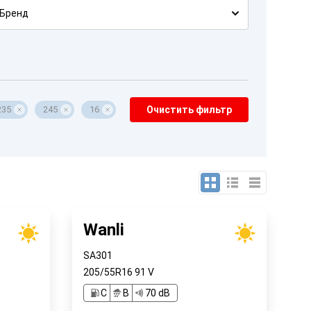
Бренд
235
245
16
Очистить фильтр
Wanli
SA301
205/55R16
91
V
C
B
70 dB