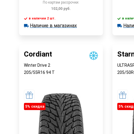
По картам рассрочки:
102,00
руб.
в наличии 2 шт.
в нали
Наличие в магазинах
Нали
в наличии 2 шт.
в наличии
Быстрый заказ
Наличие в магазинах
Наличи
Cordiant
Star
Winter Drive 2
ULTRAS
205/55R16
94
T
205/50
5% cкидка
5% cкид