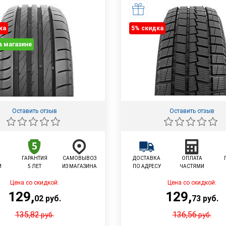
ка
5% cкидка
в магазине
Оставить отзыв
Оставить отзыв
ГАРАНТИЯ
САМОВЫВОЗ
ДОСТАВКА
ОПЛАТА
И
5 ЛЕТ
ИЗ МАГАЗИНА
ПО АДРЕСУ
ЧАСТЯМИ
Цена со скидкой:
Цена со скидкой:
129
,
129
,
02
руб.
73
руб.
135,82
136,56
руб.
руб.