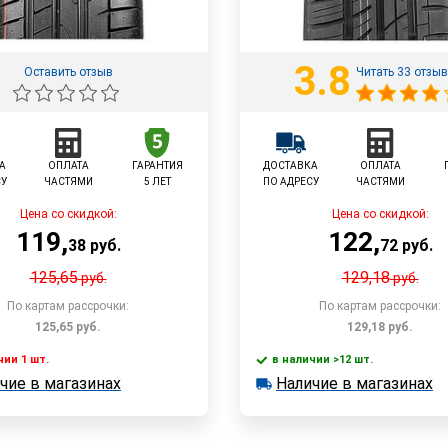
3.8
Оставить отзыв
Читать 33 отзы
А
ОПЛАТА
ГАРАНТИЯ
ДОСТАВКА
ОПЛАТА
СУ
ЧАСТЯМИ
5 ЛЕТ
ПО АДРЕСУ
ЧАСТЯМИ
Цена со скидкой:
Цена со скидкой:
119
,
122
,
38
руб.
72
руб.
125,65
129,18
руб.
руб.
По картам рассрочки:
По картам рассрочки:
125,65
руб.
129,18
руб.
чии 1 шт.
в наличии >12 шт.
В корзину
В корзин
чие в магазинах
Наличие в магазинах
 1 шт.
в наличии >12 шт.
е в магазинах
Наличие в магазинах
Быстрый заказ
Быстрый заказ