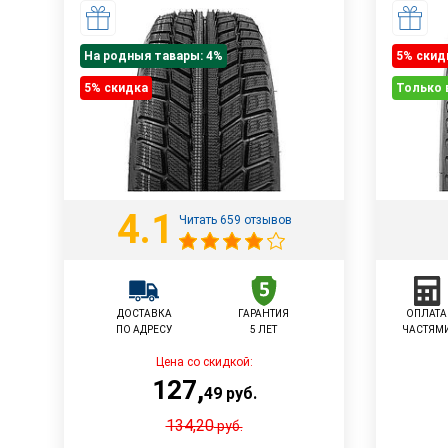
На родныя тавары: 4%
5% cкид
5% cкидка
Только 
4.1
Читать 659 отзывов
ДОСТАВКА
ГАРАНТИЯ
ОПЛАТА
ПО АДРЕСУ
5 ЛЕТ
ЧАСТЯМ
Цена со скидкой:
127
,
49
руб.
134,20
руб.