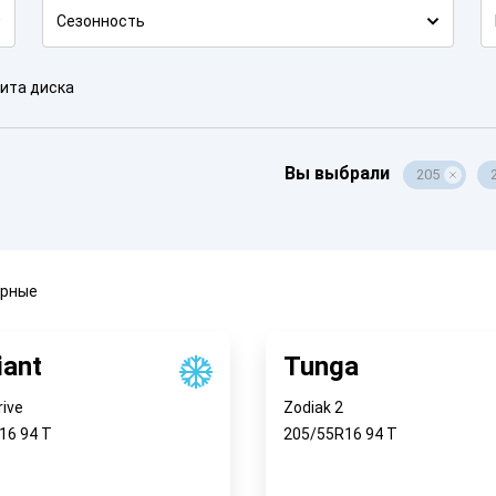
Сезонность
ита диска
Вы выбрали
205
ярные
iant
Tunga
rive
Zodiak 2
R16
94
T
205/55R16
94
T