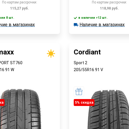
По картам рассрочки:
По картам рассрочки:
115,27
руб.
118,98
руб.
чии 8 шт.
в наличии >12 шт.
чие в магазинах
Наличие в магазинах
 8 шт.
в наличии >12 шт.
Быстрый заказ
Быстрый заказ
е в магазинах
Наличие в магазинах
maxx
Cordiant
PORT ST760
Sport 2
R16
91
W
205/55R16
91
V
ка
5% cкидка