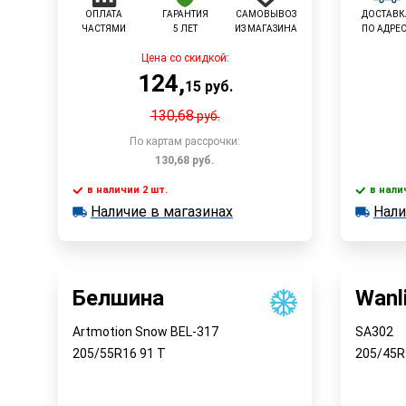
ОПЛАТА
ГАРАНТИЯ
САМОВЫВОЗ
ДОСТАВК
ЧАСТЯМИ
5 ЛЕТ
ИЗ МАГАЗИНА
ПО АДРЕ
Цена со скидкой:
124
,
15
руб.
130,68
руб.
По картам рассрочки:
130,68
руб.
в наличии 2 шт.
в нали
Наличие в магазинах
Нали
в наличии 2 шт.
в наличии
Быстрый заказ
Наличие в магазинах
Наличи
Белшина
Wanl
Artmotion Snow BEL-317
SA302
205/55R16
91
T
205/45