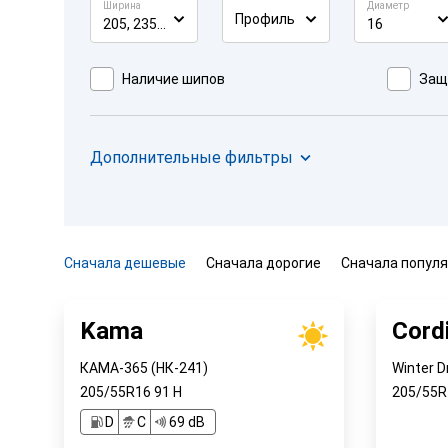
Ширина
Диаметр
Профиль
205, 235, 245
16
Наличие шипов
Защ
Дополнительные фильтры
Сначала дешевые
Сначала дорогие
Сначала попул
Kama
Cord
КАМА-365 (НК-241)
Winter D
205/55R16
91
H
205/55
D
C
69 dB