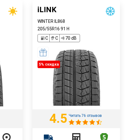
iLINK
WINTER IL868
205/55R16
91
H
C
C
70 dB
5% cкидка
4.5
Читать 76 отзывов