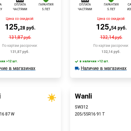
А
ОПЛАТА
ГАРАНТИЯ
ОПЛАТА
ГАРАНТИЯ
С
СУ
ЧАСТЯМИ
5 ЛЕТ
ЧАСТЯМИ
5 ЛЕТ
ИЗ
Цена со скидкой:
Цена со скидкой:
125
,
125
,
28
руб.
54
руб.
131,87
132,14
руб.
руб.
По картам рассрочки:
По картам рассрочки:
131,87
руб.
132,14
руб.
чии >12 шт.
в наличии >12 шт.
В корзину
чие в магазинах
Наличие в магазинах
 >12 шт.
в наличии >12 шт.
Быстрый заказ
е в магазинах
Наличие в магазинах
Быстрый заказ
i
Wanli
SW312
R16
87
W
205/55R16
91
T