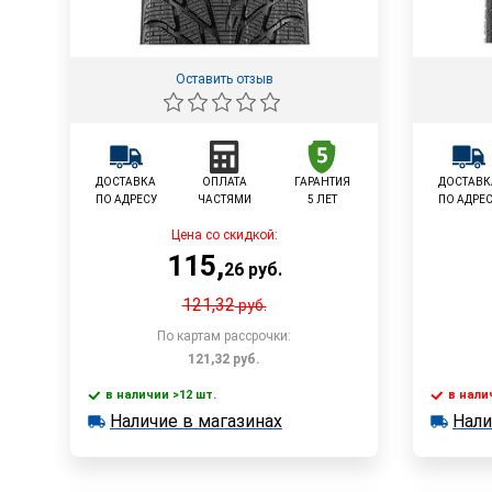
Оставить отзыв
ДОСТАВКА
ОПЛАТА
ГАРАНТИЯ
ДОСТАВК
ПО АДРЕСУ
ЧАСТЯМИ
5 ЛЕТ
ПО АДРЕ
Цена со скидкой:
115
,
26
руб.
121,32
руб.
По картам рассрочки:
121,32
руб.
в наличии >12 шт.
в нали
В корзину
Наличие в магазинах
Нали
в наличии >12 шт.
в наличии
Наличие в магазинах
Наличи
Быстрый заказ