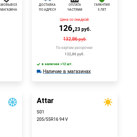
АМОВЫВОЗ
ДОСТАВКА
ОПЛАТА
ГАРАНТИЯ
 МАГАЗИНА
ПО АДРЕСУ
ЧАСТЯМИ
5 ЛЕТ
Цена со скидкой:
126
,
23
руб.
132,86
руб.
По картам рассрочки:
132,86
руб.
в наличии >12 шт.
В корзину
Наличие в магазинах
в наличии >12 шт.
Наличие в магазинах
Быстрый заказ
Attar
S01
205/55R16
94
V