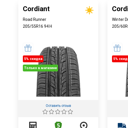
Cordiant
Cord
Road Runner
Winter D
205/55R16
94
H
205/60
5% cкидка
5% cкид
Только в магазине
Оставить отзыв