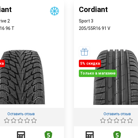
iant
Cordiant
rive 2
Sport 3
R16
96
T
205/55R16
91
V
ка
5% cкидка
Только в магазине
Оставить отзыв
Оставить отзыв