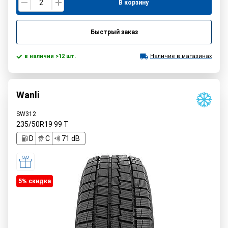
В корзину
Быстрый заказ
в наличии >12 шт.
Наличие в магазинах
Wanli
SW312
235/50R19
99
T
D
C
71 dB
5% cкидка