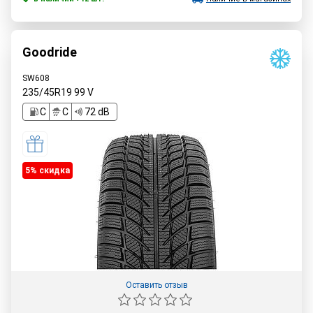
Goodride
SW608
235/45R19
99
V
C
C
72 dB
5% cкидка
Оставить отзыв