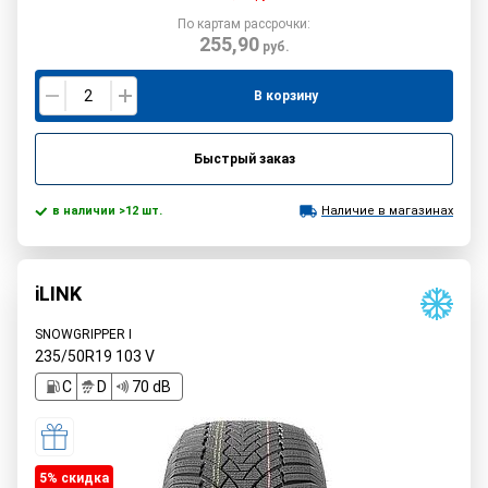
По картам рассрочки:
255,90
руб.
В корзину
Быстрый заказ
в наличии >12 шт.
Наличие в магазинах
iLINK
SNOWGRIPPER I
235/50R19
103
V
C
D
70 dB
5% cкидка