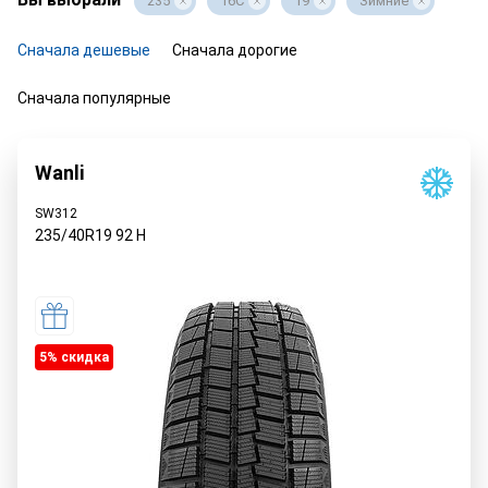
235
16C
19
Зимние
Сначала дешевые
Сначала дорогие
Сначала популярные
Wanli
SW312
235/40R19
92
H
5% cкидка