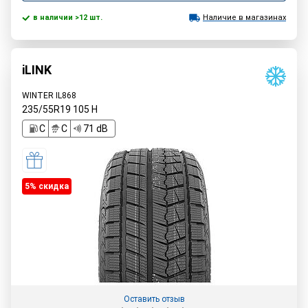
в наличии >12 шт.
Наличие в магазинах
iLINK
WINTER IL868
235/55R19
105
H
C
C
71 dB
5% cкидка
Оставить отзыв