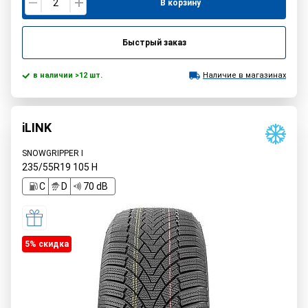
В корзину
Быстрый заказ
в наличии >12 шт.
Наличие в магазинах
iLINK
SNOWGRIPPER I
235/55R19
105
H
C
D
70 dB
5% cкидка