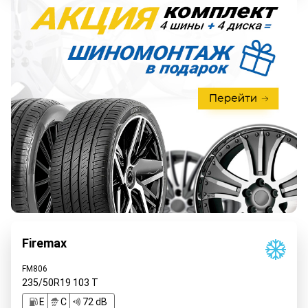
Firemax
FM806
235/50R19
103
T
E
C
72 dB