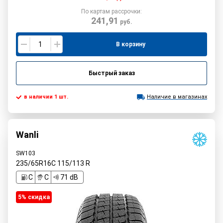
По картам рассрочки:
241,91
руб.
В корзину
Быстрый заказ
в наличии 1 шт.
Наличие в магазинах
Wanli
SW103
235/65R16C
115/113
R
C
C
71 dB
5% cкидка