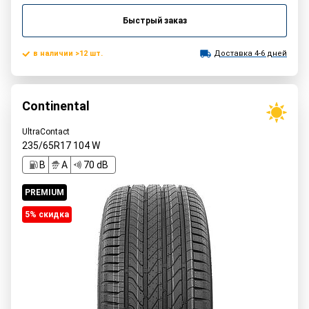
Быстрый заказ
в наличии >12 шт.
Доставка 4-6 дней
Continental
UltraContact
235/65R17
104
W
B
A
70 dB
PREMIUM
5% cкидка