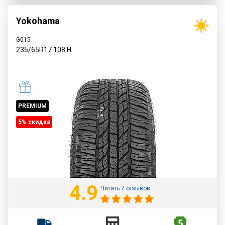
Yokohama
G015
235/65R17
108
H
PREMIUM
5% cкидка
4.9
Читать 7 отзывов