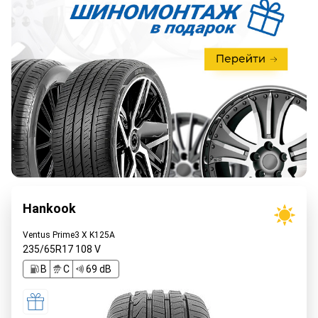
Hankook
Ventus Prime3 X K125A
235/65R17
108
V
B
C
69 dB