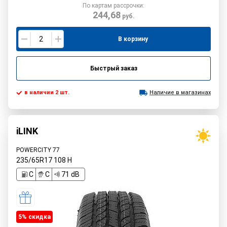
По картам рассрочки:
244,68
руб.
В корзину
Быстрый заказ
в наличии 2 шт.
Наличие в магазинах
iLINK
POWERCITY 77
235/65R17
108
H
C
C
71 dB
5% cкидка