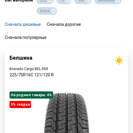
225
75
16C
Белшина
Kama
Сначала дешевые
Сначала дорогие
Сначала популярные
Белшина
Bravado Cargo BEL-500
225/75R16C
121/120
R
На родныя тавары: 4%
5% cкидка