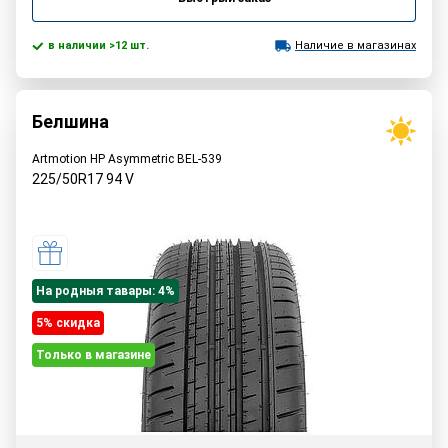
в наличии >12 шт.
Наличие в магазинах
Белшина
Artmotion HP Asymmetric BEL-539
225/50R17
94
V
На родныя тавары: 4%
5% cкидка
Только в магазине