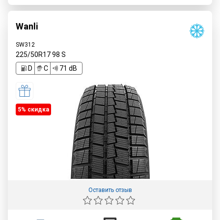
Wanli
SW312
225/50R17
98
S
D
C
71 dB
5% cкидка
Оставить отзыв