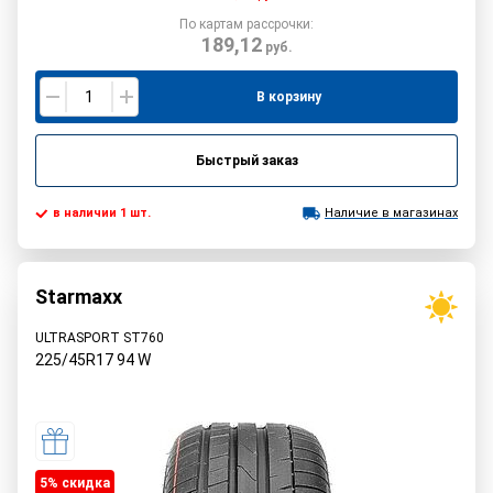
По картам рассрочки:
189,12
руб.
В корзину
Быстрый заказ
в наличии 1 шт.
Наличие в магазинах
Starmaxx
ULTRASPORT ST760
225/45R17
94
W
5% cкидка