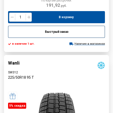
По картам рассрочки:
191,92
руб.
В корзину
Быстрый заказ
в наличии 1 шт.
Наличие в магазинах
Wanli
SW312
225/50R18
95
T
5% cкидка