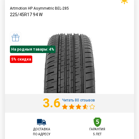
Artmotion HP Asymmetric BEL-285
225/45R17
94
W
На родныя тавары: 4%
5% cкидка
3.6
Читать 80 отзывов
ДОСТАВКА
ГАРАНТИЯ
ПО АДРЕСУ
5 ЛЕТ