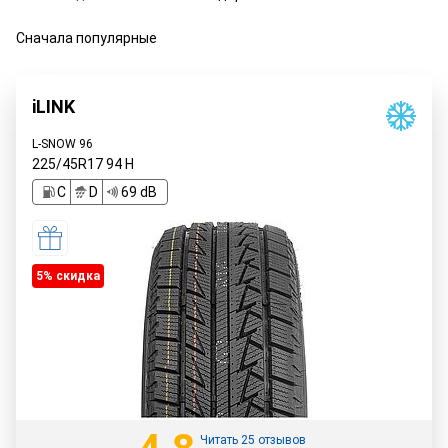
Сначала популярные
iLINK
L-SNOW 96
225/45R17
94
H
C
D
69 dB
5% cкидка
Читать 25 отзывов