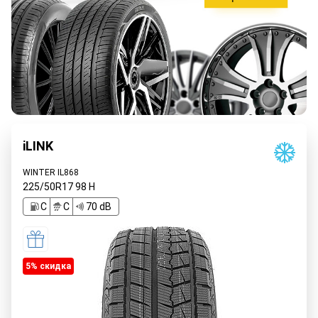
iLINK
WINTER IL868
225/50R17
98
H
C
C
70 dB
5% cкидка