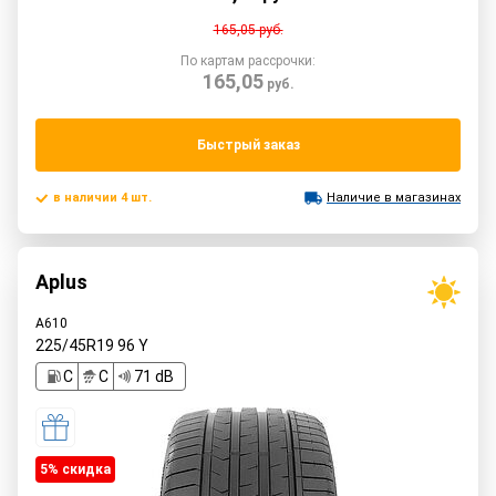
165,05
руб.
По картам рассрочки:
165,05
руб.
Быстрый заказ
в наличии 4 шт.
Наличие в магазинах
Aplus
A610
225/45R19
96
Y
C
C
71 dB
5% cкидка