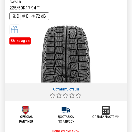
SW618
225/50R17
94
T
D
E
72 dB
5% cкидка
Оставить отзыв
OFFICIAL
ДОСТАВКА
ОПЛАТА ЧАСТЯМИ
PARTNER
ПО АДРЕСУ
Цена со скидкой: