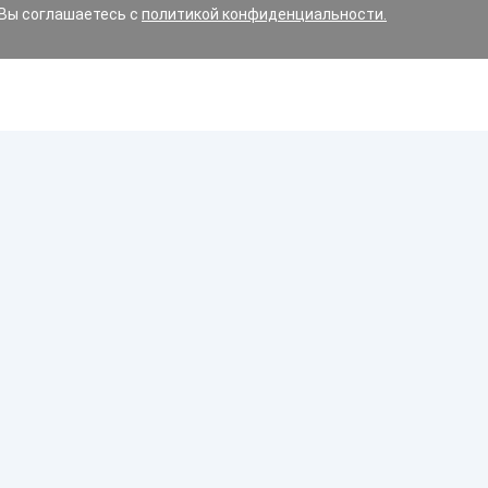
 Вы соглашаетесь с
политикой конфиденциальности.
ин и варианты замены, допустимые для вашего авто.
имние, летние или всесезонные?
орожного движения Республики Беларусь строго регламен
Диски
 дорожном движении, в обязательном порядке должны бы