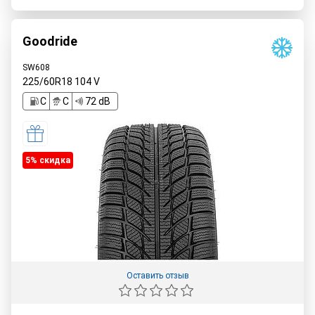
Goodride
SW608
225/60R18
104
V
C
C
72 dB
5% cкидка
Оставить отзыв