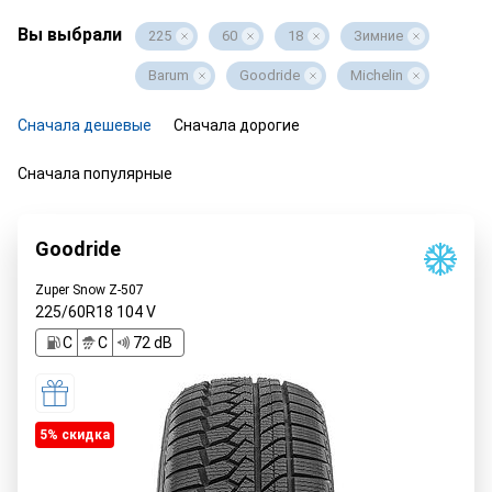
Вы выбрали
225
60
18
Зимние
Barum
Goodride
Michelin
Сначала дешевые
Сначала дорогие
Сначала популярные
Goodride
Zuper Snow Z-507
225/60R18
104
V
C
C
72 dB
5% cкидка