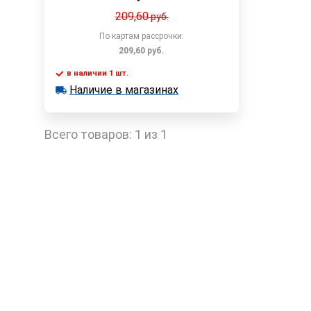
209,60
руб.
По картам рассрочки:
209,60
руб.
в наличии 1 шт.
В корзину
Наличие в магазинах
в наличии 1 шт.
Наличие в магазинах
Быстрый заказ
Всего товаров:
1 из 1