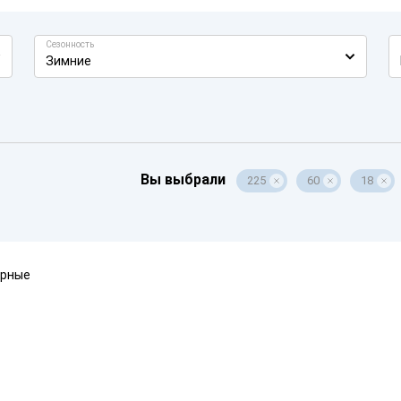
Сезонность
Зимние
Вы выбрали
225
60
18
ярные