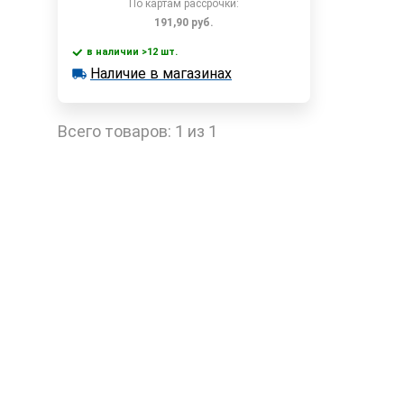
По картам рассрочки:
191,90
руб.
в наличии >12 шт.
В корзину
Наличие в магазинах
в наличии >12 шт.
Наличие в магазинах
Быстрый заказ
Всего товаров:
1 из 1