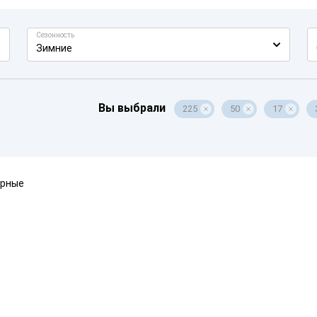
Сезонность
Зимние
Вы выбрали
225
50
17
ярные