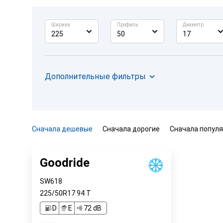
Ширина
Профиль
Диаметр
225
50
17
Дополнительные фильтры
Сначала дешевые
Сначала дорогие
Сначала попул
Goodride
SW618
225/50R17
94
T
D
E
72 dB