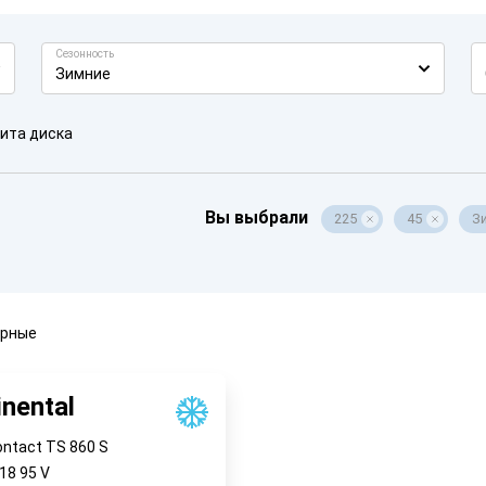
Сезонность
Зимние
ита диска
Вы выбрали
225
45
З
ярные
inental
ontact TS 860 S
R18
95
V