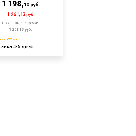
1 198
,
10
руб.
1 261,13
руб.
По картам рассрочки:
1 261,13
руб.
чии >12 шт.
В корзину
авка 4-6 дней
 >12 шт.
ка 4-6 дней
Быстрый заказ