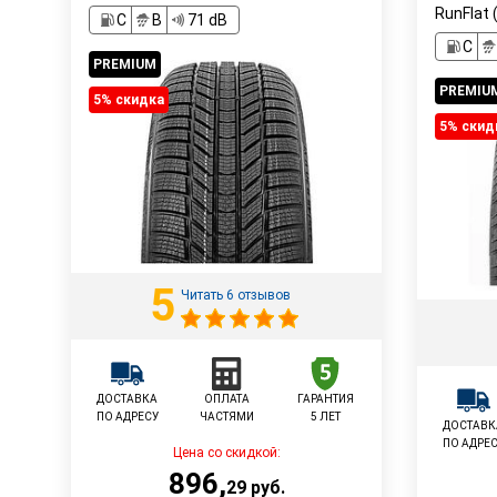
RunFlat 
C
B
71 dB
C
PREMIUM
PREMIU
5% cкидка
5% cкид
5
Читать 6 отзывов
ДОСТАВКА
ОПЛАТА
ГАРАНТИЯ
ПО АДРЕСУ
ЧАСТЯМИ
5 ЛЕТ
ДОСТАВК
ПО АДРЕ
Цена со скидкой:
896
,
29
руб.