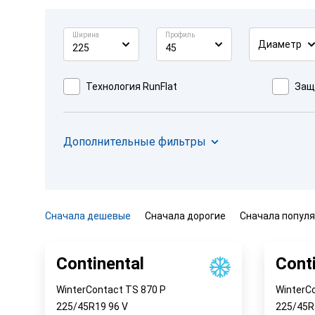
Ширина
Профиль
Диаметр
225
45
Технология RunFlat
Защ
Дополнительные фильтры
Сначала дешевые
Сначала дорогие
Сначала попул
Continental
Cont
WinterContact TS 870 P
WinterC
225/45R19
96
V
225/45