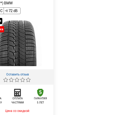
(*) BMW
C
72 dB
M
ка
Оставить отзыв
А
ОПЛАТА
ГАРАНТИЯ
СУ
ЧАСТЯМИ
5 ЛЕТ
Цена со скидкой: