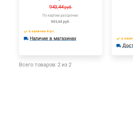
943,44
руб.
По картам рассрочки:
943,44
руб.
в наличии 4 шт.
В корзину
Наличие в магазинах
в наличии 4 шт.
в нали
Наличие в магазинах
Дост
в наличии
Достав
Быстрый заказ
Всего товаров:
2 из 2