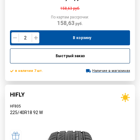
158,63
руб.
По картам рассрочки:
158,63
руб.
В корзину
Быстрый заказ
в наличии 7 шт.
Наличие в магазинах
HIFLY
HF805
225/40R18
92
W