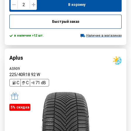
В корзину
Быстрый заказ
в наличии >12 шт.
Наличие в магазинах
Aplus
AS909
225/40R18
92
W
C
C
71 dB
5% cкидка