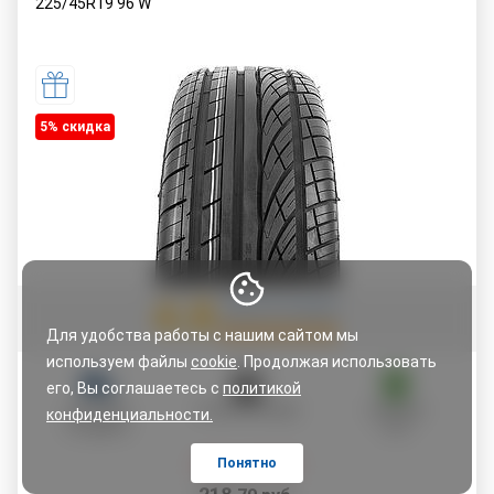
225/45R19
96
W
5% cкидка
4.8
Читать 20 отзывов
Для удобства работы с нашим сайтом мы
используем файлы
cookie
. Продолжая использовать
его, Вы соглашаетесь с
политикой
ДОСТАВКА
ОПЛАТА ЧАСТЯМИ
ГАРАНТИЯ
конфиденциальности.
ПО АДРЕСУ
5 ЛЕТ
Понятно
Цена со скидкой: