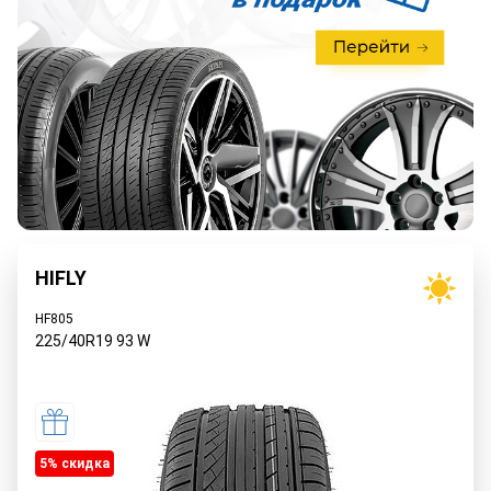
HIFLY
HF805
225/40R19
93
W
5% cкидка