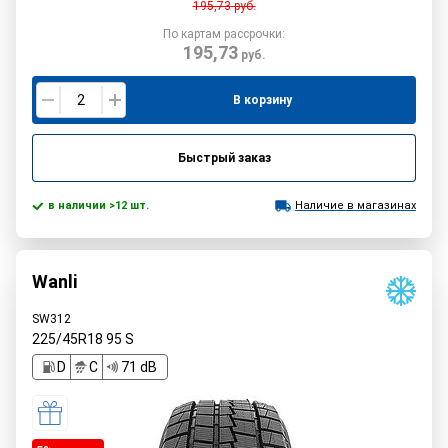
195,73
руб.
По картам рассрочки:
195,73
руб.
В корзину
Быстрый заказ
в наличии >12 шт.
Наличие в магазинах
Wanli
SW312
225/45R18
95
S
D
C
71 dB