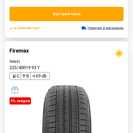
Быстрый заказ
в наличии 4 шт.
Наличие в магазинах
Firemax
FM601
225/40R19
93
Y
C
B
69 dB
5% cкидка