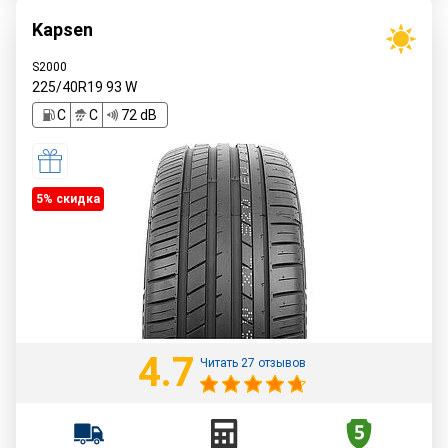
Kapsen
S2000
225/40R19
93
W
C
C
72 dB
5% cкидка
4.7
Читать 27 отзывов