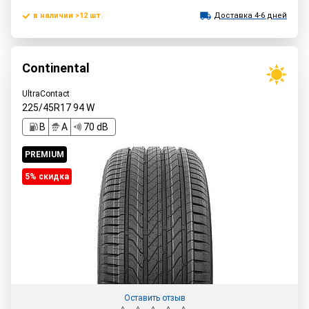
в наличии >12 шт.
Доставка 4-6 дней
Continental
UltraContact
225/45R17
94
W
B
A
70 dB
PREMIUM
5% cкидка
Оставить отзыв