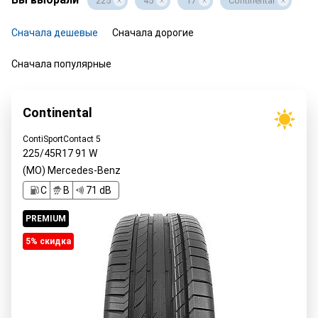
225
45
17
Continental
Сначала дешевые
Сначала дорогие
Сначала популярные
Continental
ContiSportContact 5
225/45R17
91
W
(MO) Mercedes-Benz
C
B
71 dB
PREMIUM
5% cкидка