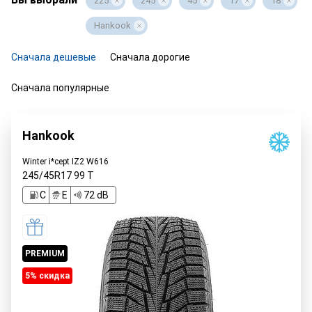
225
245
45
17
18
Hankook
Сначала дешевые
Сначала дорогие
Сначала популярные
Hankook
Winter i*cept IZ2 W616
245/45R17
99
T
C
E
72 dB
PREMIUM
5% cкидка